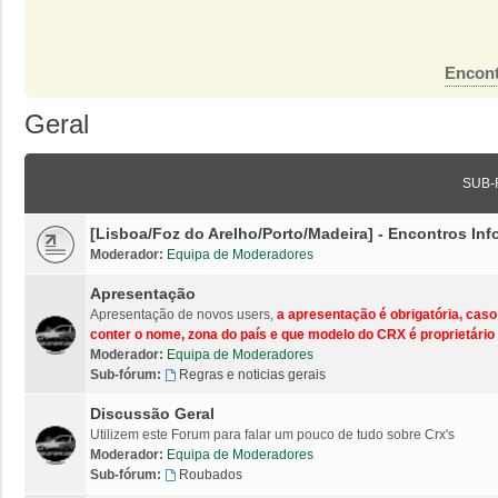
Encont
Geral
SUB-
[Lisboa/Foz do Arelho/Porto/Madeira] - Encontros I
Moderador:
Equipa de Moderadores
Apresentação
Apresentação de novos users,
a apresentação é obrigatória, cas
conter o nome, zona do país e que modelo do CRX é proprietário 
Moderador:
Equipa de Moderadores
Sub-fórum:
Regras e noticias gerais
Discussão Geral
Utilizem este Forum para falar um pouco de tudo sobre Crx's
Moderador:
Equipa de Moderadores
Sub-fórum:
Roubados