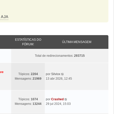
o AJA
ESTATÍSTICAS DO
ÚLTIMA MENSAGEM
FÓRUM:
Total de redirecionamentos:
293715
eve
Ú
V
Tópicos:
2204
por
Silviox
l
e
Mensagens:
21969
13 abr 2026, 12:45
t
j
i
a
m
a
a
ú
Ú
V
Tópicos:
1074
por
Crashed
M
l
l
e
Mensagens:
13244
29 jul 2024, 15:03
e
t
t
j
n
i
i
a