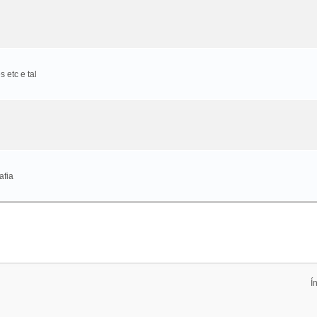
 etc e tal
afia
Í