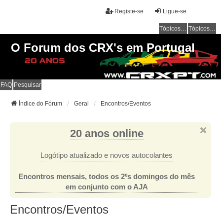
Registe-se
Ligue-se
Tópicos sem resposta
Tópicos ativos
O Forum dos CRX's em Portugal
FAQ
Pesquisar
Índice do Fórum
Geral
Encontros/Eventos
20 anos online
Logótipo atualizado e novos autocolantes
Encontros mensais, todos os 2ºs domingos do mês
em conjunto com o AJA
Encontros/Eventos