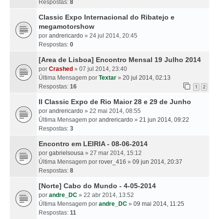
Respostas:
8
Classic Expo Internacional do Ribatejo e
megamotorshow
por
andrericardo
» 24 jul 2014, 20:45
Respostas:
0
[Area de Lisboa] Encontro Mensal 19 Julho 2014
por
Crashed
» 07 jul 2014, 23:40
Última Mensagem por
Textar
»
20 jul 2014, 02:13
Respostas:
16
1
2
II Classic Expo de Rio Maior 28 e 29 de Junho
por
andrericardo
» 22 mai 2014, 08:55
Última Mensagem por
andrericardo
»
21 jun 2014, 09:22
Respostas:
3
Encontro em LEIRIA - 08-06-2014
por
gabrielsousa
» 27 mar 2014, 15:12
Última Mensagem por
rover_416
»
09 jun 2014, 20:37
Respostas:
8
[Norte] Cabo do Mundo - 4-05-2014
por
andre_DC
» 22 abr 2014, 13:52
Última Mensagem por
andre_DC
»
09 mai 2014, 11:25
Respostas:
11