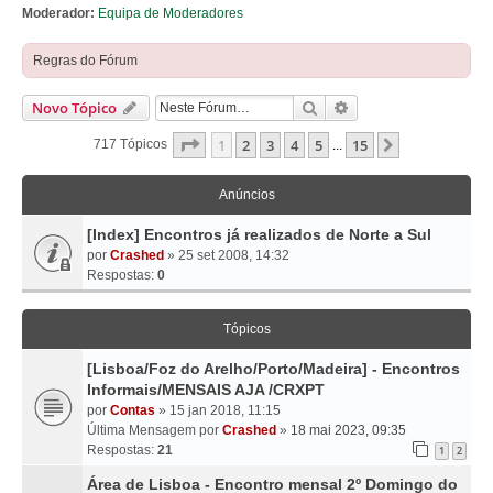
Moderador:
Equipa de Moderadores
Regras do Fórum
Pesquisar
Pesquisa Avançada
Novo Tópico
Página
1
De
15
1
2
3
4
5
15
Próximo
717 Tópicos
...
Anúncios
[Index] Encontros já realizados de Norte a Sul
por
Crashed
» 25 set 2008, 14:32
Respostas:
0
Tópicos
[Lisboa/Foz do Arelho/Porto/Madeira] - Encontros
Informais/MENSAIS AJA /CRXPT
por
Contas
» 15 jan 2018, 11:15
Última Mensagem por
Crashed
»
18 mai 2023, 09:35
Respostas:
21
1
2
Área de Lisboa - Encontro mensal 2º Domingo do