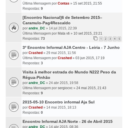
Última Mensagem por
Contas
»
15 set 2015, 21:55
Respostas:
9
[Encontro Nacional]6 de Setembro 2015–
Caramulo-Pag4Rescaldo
por
andre_DC
» 14 jul 2015, 22:39
Última Mensagem por
Mata vti
»
10 set 2015, 23:21
Respostas:
73
1
2
3
4
5
3º Encontro Informal AJA Centro - Leiria - 7 Junho
por
Crashed
» 29 mai 2015, 11:56
Última Mensagem por
Crashed
»
03 jun 2015, 17:19
Respostas:
3
Visita à melhor estrada do Mundo N222 Peso da
Régua-Pinhão
por
andre_DC
» 24 abr 2015, 19:58
Última Mensagem por
sergiocvc
»
24 mai 2015, 21:43
Respostas:
9
2015-05-10 Encontro informal Aja Sul
por
Crashed
» 14 mai 2015, 18:13
Respostas:
0
Encontro Informal AJA Norte - 26 de Abril 2015
por
andre_DC
» 14 abr 2015, 08:36