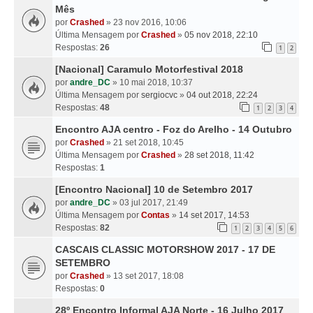
Mês
por
Crashed
» 23 nov 2016, 10:06
Última Mensagem por
Crashed
»
05 nov 2018, 22:10
Respostas:
26
1
2
[Nacional] Caramulo Motorfestival 2018
por
andre_DC
» 10 mai 2018, 10:37
Última Mensagem por
sergiocvc
»
04 out 2018, 22:24
Respostas:
48
1
2
3
4
Encontro AJA centro - Foz do Arelho - 14 Outubro
por
Crashed
» 21 set 2018, 10:45
Última Mensagem por
Crashed
»
28 set 2018, 11:42
Respostas:
1
[Encontro Nacional] 10 de Setembro 2017
por
andre_DC
» 03 jul 2017, 21:49
Última Mensagem por
Contas
»
14 set 2017, 14:53
Respostas:
82
1
2
3
4
5
6
CASCAIS CLASSIC MOTORSHOW 2017 - 17 DE
SETEMBRO
por
Crashed
» 13 set 2017, 18:08
Respostas:
0
28º Encontro Informal AJA Norte - 16 Julho 2017