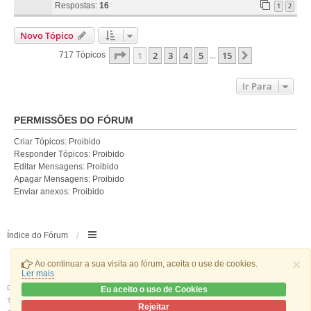
Respostas:
16
1
2
Novo Tópico
Página
1
De
15
1
2
3
4
5
15
Próximo
717 Tópicos
...
Ir Para
PERMISSÕES DO FÓRUM
Criar Tópicos: Proibido
Responder Tópicos: Proibido
Editar Mensagens: Proibido
Apagar Mensagens: Proibido
Enviar anexos: Proibido
Índice do Fórum
×
Ao continuar a sua visita ao fórum, aceita o use de cookies.
Ler mais
Desenvolvido por
phpBB
® Forum Software © phpBB Limited
Eu aceito o uso de Cookies
Traduzido por:
phpBB Portugal
Rejeitar