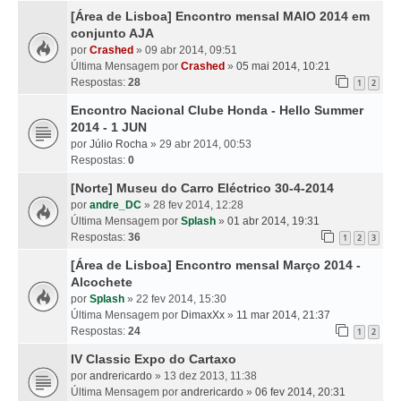
[Área de Lisboa] Encontro mensal MAIO 2014 em
conjunto AJA
por
Crashed
» 09 abr 2014, 09:51
Última Mensagem por
Crashed
»
05 mai 2014, 10:21
Respostas:
28
1
2
Encontro Nacional Clube Honda - Hello Summer
2014 - 1 JUN
por
Júlio Rocha
» 29 abr 2014, 00:53
Respostas:
0
[Norte] Museu do Carro Eléctrico 30-4-2014
por
andre_DC
» 28 fev 2014, 12:28
Última Mensagem por
Splash
»
01 abr 2014, 19:31
Respostas:
36
1
2
3
[Área de Lisboa] Encontro mensal Março 2014 -
Alcochete
por
Splash
» 22 fev 2014, 15:30
Última Mensagem por
DimaxXx
»
11 mar 2014, 21:37
Respostas:
24
1
2
IV Classic Expo do Cartaxo
por
andrericardo
» 13 dez 2013, 11:38
Última Mensagem por
andrericardo
»
06 fev 2014, 20:31