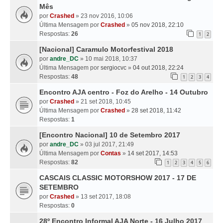
Mês
por
Crashed
» 23 nov 2016, 10:06
Última Mensagem por
Crashed
»
05 nov 2018, 22:10
Respostas:
26
1
2
[Nacional] Caramulo Motorfestival 2018
por
andre_DC
» 10 mai 2018, 10:37
Última Mensagem por
sergiocvc
»
04 out 2018, 22:24
Respostas:
48
1
2
3
4
Encontro AJA centro - Foz do Arelho - 14 Outubro
por
Crashed
» 21 set 2018, 10:45
Última Mensagem por
Crashed
»
28 set 2018, 11:42
Respostas:
1
[Encontro Nacional] 10 de Setembro 2017
por
andre_DC
» 03 jul 2017, 21:49
Última Mensagem por
Contas
»
14 set 2017, 14:53
Respostas:
82
1
2
3
4
5
6
CASCAIS CLASSIC MOTORSHOW 2017 - 17 DE
SETEMBRO
por
Crashed
» 13 set 2017, 18:08
Respostas:
0
28º Encontro Informal AJA Norte - 16 Julho 2017