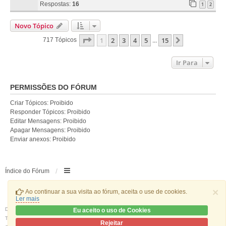
Respostas:
16
1
2
Novo Tópico
Página
1
De
15
1
2
3
4
5
15
Próximo
717 Tópicos
...
Ir Para
PERMISSÕES DO FÓRUM
Criar Tópicos: Proibido
Responder Tópicos: Proibido
Editar Mensagens: Proibido
Apagar Mensagens: Proibido
Enviar anexos: Proibido
Índice do Fórum
×
Ao continuar a sua visita ao fórum, aceita o use de cookies.
Ler mais
Desenvolvido por
phpBB
® Forum Software © phpBB Limited
Eu aceito o uso de Cookies
Traduzido por:
phpBB Portugal
Rejeitar