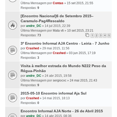
Última Mensagem por
Contas
»
15 set 2015, 21:55
Respostas:
9
[Encontro Nacional]6 de Setembro 2015–
Caramulo-Pag4Rescaldo
por
andre_DC
» 14 jul 2015, 22:39
Última Mensagem por
Mata vti
»
10 set 2015, 23:21
Respostas:
73
1
2
3
4
5
3º Encontro Informal AJA Centro - Leiria - 7 Junho
por
Crashed
» 29 mai 2015, 11:56
Última Mensagem por
Crashed
»
03 jun 2015, 17:19
Respostas:
3
Visita à melhor estrada do Mundo N222 Peso da
Régua-Pinhão
por
andre_DC
» 24 abr 2015, 19:58
Última Mensagem por
sergiocvc
»
24 mai 2015, 21:43
Respostas:
9
2015-05-10 Encontro informal Aja Sul
por
Crashed
» 14 mai 2015, 18:13
Respostas:
0
Encontro Informal AJA Norte - 26 de Abril 2015
por
andre_DC
» 14 abr 2015, 08:36