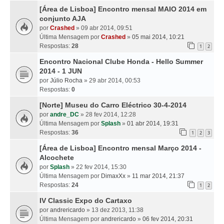
[Área de Lisboa] Encontro mensal MAIO 2014 em
conjunto AJA
por
Crashed
» 09 abr 2014, 09:51
Última Mensagem por
Crashed
»
05 mai 2014, 10:21
Respostas:
28
1
2
Encontro Nacional Clube Honda - Hello Summer
2014 - 1 JUN
por
Júlio Rocha
» 29 abr 2014, 00:53
Respostas:
0
[Norte] Museu do Carro Eléctrico 30-4-2014
por
andre_DC
» 28 fev 2014, 12:28
Última Mensagem por
Splash
»
01 abr 2014, 19:31
Respostas:
36
1
2
3
[Área de Lisboa] Encontro mensal Março 2014 -
Alcochete
por
Splash
» 22 fev 2014, 15:30
Última Mensagem por
DimaxXx
»
11 mar 2014, 21:37
Respostas:
24
1
2
IV Classic Expo do Cartaxo
por
andrericardo
» 13 dez 2013, 11:38
Última Mensagem por
andrericardo
»
06 fev 2014, 20:31