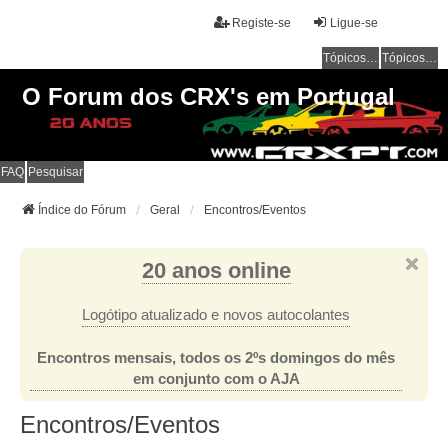
Registe-se
Ligue-se
Tópicos sem resposta
Tópicos ativos
O Forum dos CRX's em Portugal
FAQ
Pesquisar
Índice do Fórum
Geral
Encontros/Eventos
20 anos online
Logótipo atualizado e novos autocolantes
Encontros mensais, todos os 2ºs domingos do mês
em conjunto com o AJA
Encontros/Eventos