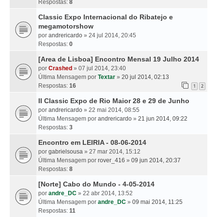
Respostas:
8
Classic Expo Internacional do Ribatejo e
megamotorshow
por
andrericardo
» 24 jul 2014, 20:45
Respostas:
0
[Area de Lisboa] Encontro Mensal 19 Julho 2014
por
Crashed
» 07 jul 2014, 23:40
Última Mensagem por
Textar
»
20 jul 2014, 02:13
Respostas:
16
1
2
II Classic Expo de Rio Maior 28 e 29 de Junho
por
andrericardo
» 22 mai 2014, 08:55
Última Mensagem por
andrericardo
»
21 jun 2014, 09:22
Respostas:
3
Encontro em LEIRIA - 08-06-2014
por
gabrielsousa
» 27 mar 2014, 15:12
Última Mensagem por
rover_416
»
09 jun 2014, 20:37
Respostas:
8
[Norte] Cabo do Mundo - 4-05-2014
por
andre_DC
» 22 abr 2014, 13:52
Última Mensagem por
andre_DC
»
09 mai 2014, 11:25
Respostas:
11