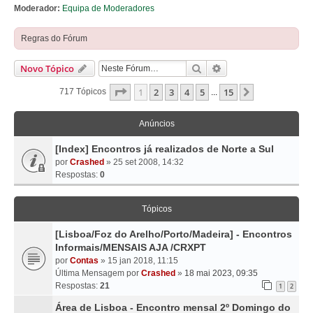
Moderador:
Equipa de Moderadores
Regras do Fórum
Pesquisar
Pesquisa Avançada
Novo Tópico
Página
1
De
15
1
2
3
4
5
15
Próximo
717 Tópicos
...
Anúncios
[Index] Encontros já realizados de Norte a Sul
por
Crashed
» 25 set 2008, 14:32
Respostas:
0
Tópicos
[Lisboa/Foz do Arelho/Porto/Madeira] - Encontros
Informais/MENSAIS AJA /CRXPT
por
Contas
» 15 jan 2018, 11:15
Última Mensagem por
Crashed
»
18 mai 2023, 09:35
Respostas:
21
1
2
Área de Lisboa - Encontro mensal 2º Domingo do