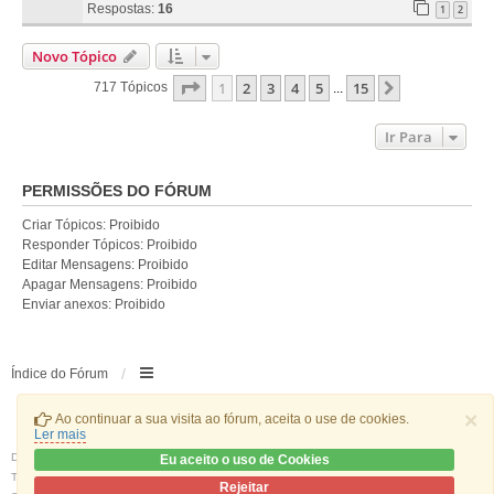
Respostas:
16
1
2
Novo Tópico
Página
1
De
15
1
2
3
4
5
15
Próximo
717 Tópicos
...
Ir Para
PERMISSÕES DO FÓRUM
Criar Tópicos: Proibido
Responder Tópicos: Proibido
Editar Mensagens: Proibido
Apagar Mensagens: Proibido
Enviar anexos: Proibido
Índice do Fórum
×
Ao continuar a sua visita ao fórum, aceita o use de cookies.
Ler mais
Desenvolvido por
phpBB
® Forum Software © phpBB Limited
Eu aceito o uso de Cookies
Traduzido por:
phpBB Portugal
Rejeitar