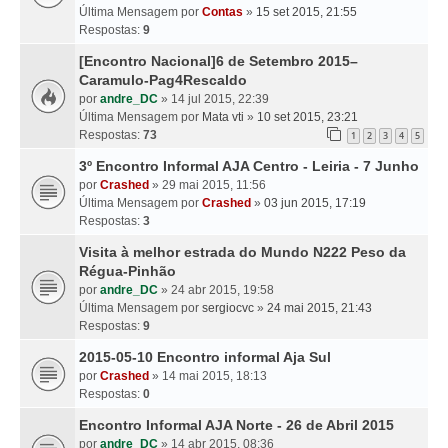
Última Mensagem por
Contas
»
15 set 2015, 21:55
Respostas:
9
[Encontro Nacional]6 de Setembro 2015–
Caramulo-Pag4Rescaldo
por
andre_DC
» 14 jul 2015, 22:39
Última Mensagem por
Mata vti
»
10 set 2015, 23:21
Respostas:
73
1
2
3
4
5
3º Encontro Informal AJA Centro - Leiria - 7 Junho
por
Crashed
» 29 mai 2015, 11:56
Última Mensagem por
Crashed
»
03 jun 2015, 17:19
Respostas:
3
Visita à melhor estrada do Mundo N222 Peso da
Régua-Pinhão
por
andre_DC
» 24 abr 2015, 19:58
Última Mensagem por
sergiocvc
»
24 mai 2015, 21:43
Respostas:
9
2015-05-10 Encontro informal Aja Sul
por
Crashed
» 14 mai 2015, 18:13
Respostas:
0
Encontro Informal AJA Norte - 26 de Abril 2015
por
andre_DC
» 14 abr 2015, 08:36