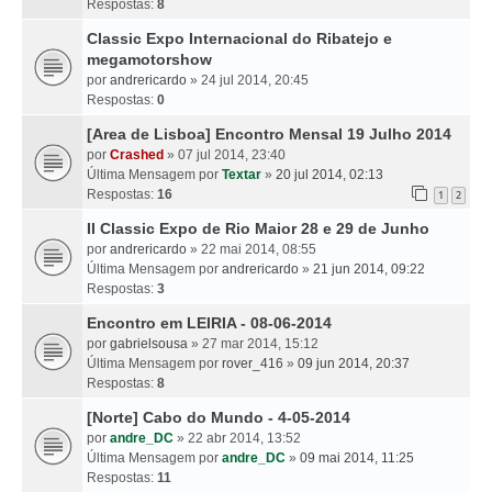
Respostas:
8
Classic Expo Internacional do Ribatejo e
megamotorshow
por
andrericardo
» 24 jul 2014, 20:45
Respostas:
0
[Area de Lisboa] Encontro Mensal 19 Julho 2014
por
Crashed
» 07 jul 2014, 23:40
Última Mensagem por
Textar
»
20 jul 2014, 02:13
Respostas:
16
1
2
II Classic Expo de Rio Maior 28 e 29 de Junho
por
andrericardo
» 22 mai 2014, 08:55
Última Mensagem por
andrericardo
»
21 jun 2014, 09:22
Respostas:
3
Encontro em LEIRIA - 08-06-2014
por
gabrielsousa
» 27 mar 2014, 15:12
Última Mensagem por
rover_416
»
09 jun 2014, 20:37
Respostas:
8
[Norte] Cabo do Mundo - 4-05-2014
por
andre_DC
» 22 abr 2014, 13:52
Última Mensagem por
andre_DC
»
09 mai 2014, 11:25
Respostas:
11