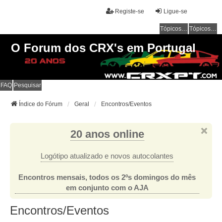
Registe-se
Ligue-se
Tópicos sem resposta
Tópicos ativos
O Forum dos CRX's em Portugal
FAQ
Pesquisar
Índice do Fórum
Geral
Encontros/Eventos
20 anos online
Logótipo atualizado e novos autocolantes
Encontros mensais, todos os 2ºs domingos do mês
em conjunto com o AJA
Encontros/Eventos