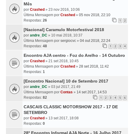
Mês
por
Crashed
» 23 nov 2016, 10:06
Última Mensagem por
Crashed
»
05 nov 2018, 22:10
Respostas:
26
1
2
[Nacional] Caramulo Motorfestival 2018
por
andre_DC
» 10 mai 2018, 10:37
Última Mensagem por
sergiocvc
»
04 out 2018, 22:24
Respostas:
48
1
2
3
4
Encontro AJA centro - Foz do Arelho - 14 Outubro
por
Crashed
» 21 set 2018, 10:45
Última Mensagem por
Crashed
»
28 set 2018, 11:42
Respostas:
1
[Encontro Nacional] 10 de Setembro 2017
por
andre_DC
» 03 jul 2017, 21:49
Última Mensagem por
Contas
»
14 set 2017, 14:53
Respostas:
82
1
2
3
4
5
6
CASCAIS CLASSIC MOTORSHOW 2017 - 17 DE
SETEMBRO
por
Crashed
» 13 set 2017, 18:08
Respostas:
0
28º Encontro Informal AJA Norte - 16 Julho 2017