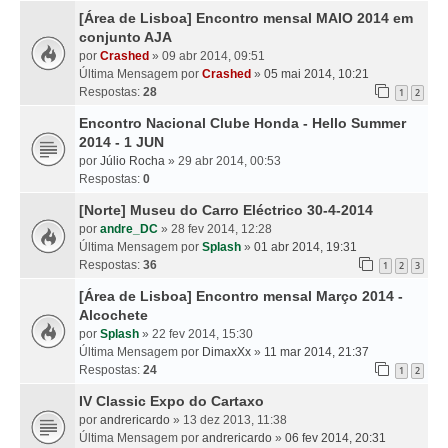
[Área de Lisboa] Encontro mensal MAIO 2014 em
conjunto AJA
por
Crashed
» 09 abr 2014, 09:51
Última Mensagem por
Crashed
»
05 mai 2014, 10:21
Respostas:
28
1
2
Encontro Nacional Clube Honda - Hello Summer
2014 - 1 JUN
por
Júlio Rocha
» 29 abr 2014, 00:53
Respostas:
0
[Norte] Museu do Carro Eléctrico 30-4-2014
por
andre_DC
» 28 fev 2014, 12:28
Última Mensagem por
Splash
»
01 abr 2014, 19:31
Respostas:
36
1
2
3
[Área de Lisboa] Encontro mensal Março 2014 -
Alcochete
por
Splash
» 22 fev 2014, 15:30
Última Mensagem por
DimaxXx
»
11 mar 2014, 21:37
Respostas:
24
1
2
IV Classic Expo do Cartaxo
por
andrericardo
» 13 dez 2013, 11:38
Última Mensagem por
andrericardo
»
06 fev 2014, 20:31