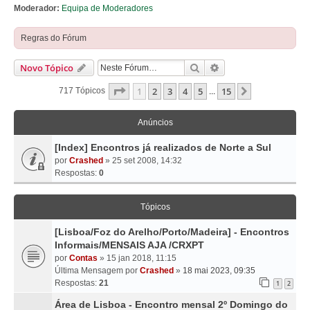
Moderador:
Equipa de Moderadores
Regras do Fórum
Pesquisar
Pesquisa Avançada
Novo Tópico
Página
1
De
15
1
2
3
4
5
15
Próximo
717 Tópicos
...
Anúncios
[Index] Encontros já realizados de Norte a Sul
por
Crashed
» 25 set 2008, 14:32
Respostas:
0
Tópicos
[Lisboa/Foz do Arelho/Porto/Madeira] - Encontros
Informais/MENSAIS AJA /CRXPT
por
Contas
» 15 jan 2018, 11:15
Última Mensagem por
Crashed
»
18 mai 2023, 09:35
Respostas:
21
1
2
Área de Lisboa - Encontro mensal 2º Domingo do