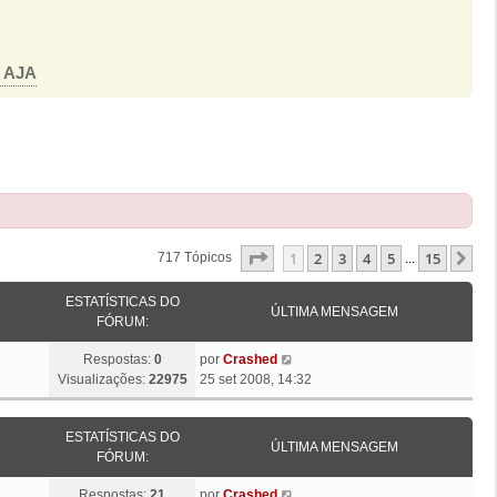
o AJA
Página
1
De
15
1
2
3
4
5
15
Pr
717 Tópicos
...
ESTATÍSTICAS DO
ÚLTIMA MENSAGEM
FÓRUM:
Ú
Respostas:
0
por
Crashed
l
Visualizações:
22975
25 set 2008, 14:32
t
i
ESTATÍSTICAS DO
m
ÚLTIMA MENSAGEM
FÓRUM:
a
M
Ú
Respostas:
21
por
Crashed