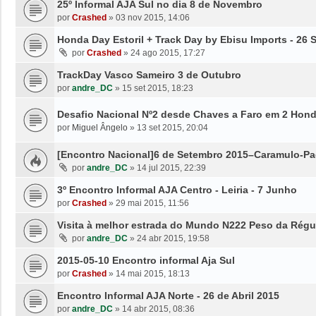
25º Informal AJA Sul no dia 8 de Novembro
por
Crashed
»
03 nov 2015, 14:06
Honda Day Estoril + Track Day by Ebisu Imports - 26 S
por
Crashed
»
24 ago 2015, 17:27
TrackDay Vasco Sameiro 3 de Outubro
por
andre_DC
»
15 set 2015, 18:23
Desafio Nacional Nº2 desde Chaves a Faro em 2 Hon
por
Miguel Ângelo
»
13 set 2015, 20:04
[Encontro Nacional]6 de Setembro 2015–Caramulo-P
por
andre_DC
»
14 jul 2015, 22:39
3º Encontro Informal AJA Centro - Leiria - 7 Junho
por
Crashed
»
29 mai 2015, 11:56
Visita à melhor estrada do Mundo N222 Peso da Rég
por
andre_DC
»
24 abr 2015, 19:58
2015-05-10 Encontro informal Aja Sul
por
Crashed
»
14 mai 2015, 18:13
Encontro Informal AJA Norte - 26 de Abril 2015
por
andre_DC
»
14 abr 2015, 08:36