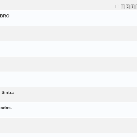
1
2
3
MBRO
-Sintra
tadas.