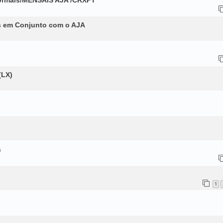
s em Conjunto com o AJA
(LX)
s
1