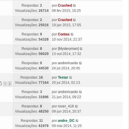
m
t
a
n
g
Ú
Respostas:
2
por
Crashed
i
M
s
e
l
Visualizações:
26714
08 fev 2015, 16:25
m
e
a
m
t
a
n
g
Ú
Respostas:
2
por
Crashed
i
M
s
e
l
Visualizações:
25016
19 jan 2015, 17:05
m
e
a
m
t
a
n
g
Ú
Respostas:
9
por
Contas
i
M
s
e
l
Visualizações:
54328
10 nov 2014, 21:37
m
e
a
m
t
a
n
g
Ú
Respostas:
8
por
[Mysteryman]
i
M
s
e
l
Visualizações:
56029
13 out 2014, 17:32
m
e
a
m
t
a
n
g
Ú
Respostas:
0
por
andrericardo
i
M
s
e
l
Visualizações:
44530
24 jul 2014, 20:45
m
e
a
m
t
a
n
g
Ú
Respostas:
16
por
Textar
i
M
s
e
l
Visualizações:
77164
20 jul 2014, 02:13
m
1
2
e
a
m
t
a
n
g
Ú
Respostas:
3
por
andrericardo
i
M
s
e
l
Visualizações:
31896
21 jun 2014, 09:22
m
e
a
m
t
a
n
g
Ú
Respostas:
8
por
rover_416
i
M
s
e
l
Visualizações:
48250
09 jun 2014, 20:37
m
e
a
m
t
a
n
g
Ú
Respostas:
11
por
andre_DC
i
M
s
e
l
Visualizações:
61976
09 mai 2014, 11:25
m
e
a