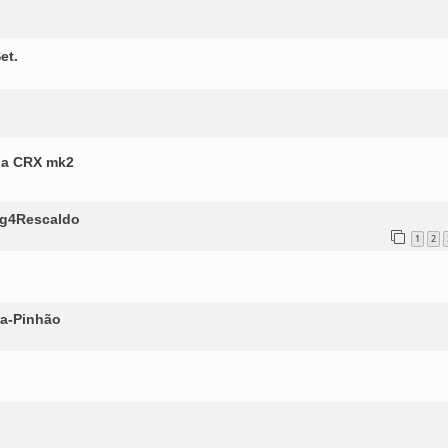
et.
da CRX mk2
ag4Rescaldo
1
2
ua-Pinhão