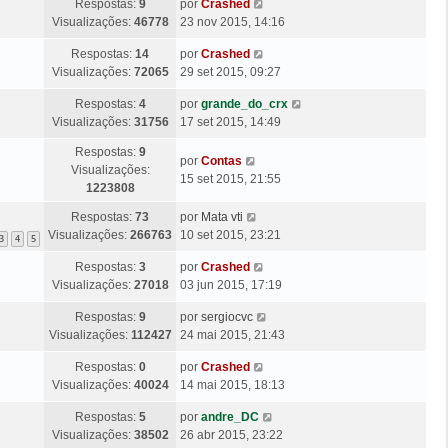
g
Ú
Respostas:
9
por
Crashed
i
M
s
e
l
Visualizações:
46778
23 nov 2015, 14:16
m
e
a
m
t
a
n
g
Ú
Respostas:
14
por
Crashed
i
M
s
e
l
Visualizações:
72065
29 set 2015, 09:27
m
e
a
m
t
a
n
g
Ú
Respostas:
4
por
grande_do_crx
i
M
s
e
l
Visualizações:
31756
17 set 2015, 14:49
m
e
a
m
t
a
n
g
Respostas:
9
i
Ú
M
por
Contas
s
e
Visualizações:
m
l
e
15 set 2015, 21:55
a
m
1223808
a
t
n
g
M
i
s
Ú
Respostas:
73
por
Mata vti
e
e
m
a
l
Visualizações:
266763
10 set 2015, 23:21
m
3
4
5
n
a
g
t
s
Ú
Respostas:
3
por
Crashed
M
e
i
a
l
Visualizações:
27018
03 jun 2015, 17:19
e
m
m
g
t
n
a
Ú
Respostas:
9
por
sergiocvc
e
i
s
M
l
Visualizações:
112427
24 mai 2015, 21:43
m
m
a
e
t
a
g
n
Ú
Respostas:
0
por
Crashed
i
M
e
s
l
Visualizações:
40024
14 mai 2015, 18:13
m
e
m
a
t
a
n
g
Ú
Respostas:
5
por
andre_DC
i
M
s
e
l
Visualizações:
38502
26 abr 2015, 23:22
m
e
a