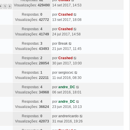
i
M
s
e
l
Visualizações:
429490
14 set 2017, 14:53
m
4
5
6
e
a
m
t
a
n
g
Ú
Respostas:
0
por
Crashed
i
M
s
e
l
Visualizações:
42772
13 set 2017, 18:08
m
e
a
m
t
a
n
g
Ú
Respostas:
4
por
Crashed
i
M
s
e
l
Visualizações:
41749
24 jul 2017, 14:58
m
e
a
m
t
a
n
g
Ú
Respostas:
3
por
Break
i
M
s
e
l
Visualizações:
43493
21 jun 2017, 11:45
m
e
a
m
t
a
n
g
Ú
Respostas:
2
por
Crashed
i
M
s
e
l
Visualizações:
28054
30 jan 2017, 10:00
m
e
a
m
t
a
n
g
Ú
Respostas:
1
por
sergiocvc
i
M
s
e
l
Visualizações:
22211
11 out 2016, 08:30
m
e
a
m
t
a
n
g
Ú
Respostas:
4
por
andre_DC
i
M
s
e
l
Visualizações:
34968
06 set 2016, 18:01
m
e
a
m
t
a
n
g
Ú
Respostas:
4
por
andre_DC
i
M
s
e
l
Visualizações:
36624
23 jun 2016, 10:13
m
e
a
m
t
a
n
g
Ú
Respostas:
0
por
andrericardo
i
M
s
e
l
Visualizações:
42073
31 mai 2016, 19:26
m
e
a
m
t
a
n
g