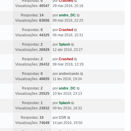
Ú
Respostas:
0
por
Crashed
i
M
s
e
l
Visualizações:
40547
29 mai 2016, 20:18
m
e
a
m
t
a
n
g
Ú
Respostas:
14
por
andre_DC
i
M
s
e
l
Visualizações:
83656
09 mai 2016, 22:25
m
e
a
m
t
a
n
g
Ú
Respostas:
0
por
Crashed
i
M
s
e
l
Visualizações:
44325
06 mai 2016, 10:31
m
e
a
m
t
a
n
g
Ú
Respostas:
2
por
Splash
i
M
s
e
l
Visualizações:
26929
12 abr 2016, 23:27
m
e
a
m
t
a
n
g
Ú
Respostas:
2
por
Crashed
i
M
s
e
l
Visualizações:
26432
08 mar 2016, 12:28
m
e
a
m
t
a
n
g
Ú
Respostas:
0
por
andrericardo
i
M
s
e
l
Visualizações:
40655
11 fev 2016, 19:34
m
e
a
m
t
a
n
g
Ú
Respostas:
2
por
andre_DC
i
M
s
e
l
Visualizações:
25525
10 fev 2016, 23:13
m
e
a
m
t
a
n
g
Ú
Respostas:
1
por
Splash
i
M
s
e
l
Visualizações:
23832
09 fev 2016, 18:32
m
e
a
m
t
a
n
g
Ú
Respostas:
10
por
DSR
i
M
s
e
l
Visualizações:
74049
14 jan 2016, 19:50
m
e
a
m
t
a
n