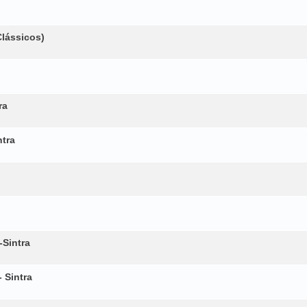
Clássicos)
ra
ntra
-Sintra
 Sintra