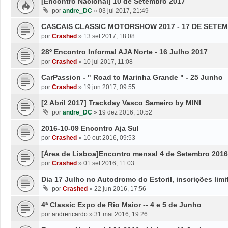
[Encontro Nacional] 10 de Setembro 2017
por
andre_DC
»
03 jul 2017, 21:49
CASCAIS CLASSIC MOTORSHOW 2017 - 17 DE SETE
por
Crashed
»
13 set 2017, 18:08
28º Encontro Informal AJA Norte - 16 Julho 2017
por
Crashed
»
10 jul 2017, 11:08
CarPassion - " Road to Marinha Grande " - 25 Junho
por
Crashed
»
19 jun 2017, 09:55
[2 Abril 2017] Trackday Vasco Sameiro by MINI
por
andre_DC
»
19 dez 2016, 10:52
2016-10-09 Encontro Aja Sul
por
Crashed
»
10 out 2016, 09:53
[Área de Lisboa]Encontro mensal 4 de Setembro 2016
por
Crashed
»
01 set 2016, 11:03
Dia 17 Julho no Autodromo do Estoril, inscrições limi
por
Crashed
»
22 jun 2016, 17:56
4ª Classic Expo de Rio Maior -- 4 e 5 de Junho
por
andrericardo
»
31 mai 2016, 19:26