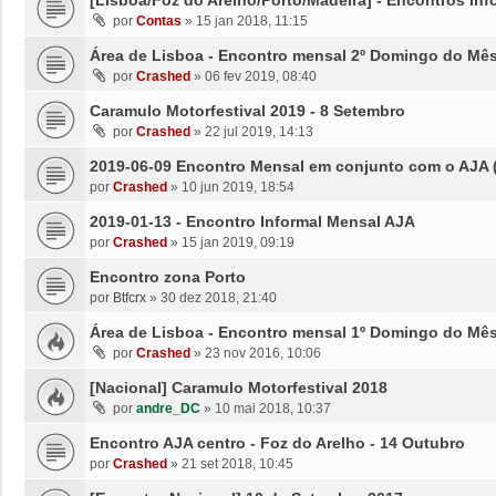
por
Contas
»
15 jan 2018, 11:15
Área de Lisboa - Encontro mensal 2º Domingo do Mê
por
Crashed
»
06 fev 2019, 08:40
Caramulo Motorfestival 2019 - 8 Setembro
por
Crashed
»
22 jul 2019, 14:13
2019-06-09 Encontro Mensal em conjunto com o AJA 
por
Crashed
»
10 jun 2019, 18:54
2019-01-13 - Encontro Informal Mensal AJA
por
Crashed
»
15 jan 2019, 09:19
Encontro zona Porto
por
Btfcrx
»
30 dez 2018, 21:40
Área de Lisboa - Encontro mensal 1º Domingo do Mê
por
Crashed
»
23 nov 2016, 10:06
[Nacional] Caramulo Motorfestival 2018
por
andre_DC
»
10 mai 2018, 10:37
Encontro AJA centro - Foz do Arelho - 14 Outubro
por
Crashed
»
21 set 2018, 10:45