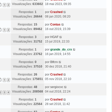
e
l
Visualizações:
633602
18 mai 2023, 09:35
n
1
2
t
s
Ú
Respostas:
1
por
Crashed
i
a
l
Visualizações:
26644
08 jan 2020, 08:20
m
g
t
a
e
Ú
Respostas:
15
por
Contas
i
M
m
l
Visualizações:
89462
16 out 2019, 15:39
m
1
2
e
t
a
n
Ú
Respostas:
3
por
HGAF
i
M
s
l
Visualizações:
31752
15 jul 2019, 22:33
m
e
a
t
a
n
g
Ú
Respostas:
1
por
grande_do_crx
i
M
s
e
l
Visualizações:
23762
16 jan 2019, 14:55
m
e
a
m
t
a
n
g
Ú
Respostas:
0
por
Btfcrx
i
M
s
e
l
Visualizações:
37510
30 dez 2018, 21:40
m
e
a
m
t
a
n
g
Ú
Respostas:
26
por
Crashed
i
M
s
e
l
Visualizações:
175651
05 nov 2018, 22:10
m
1
2
e
a
m
t
a
n
g
Ú
Respostas:
48
por
sergiocvc
i
M
s
e
l
Visualizações:
208568
04 out 2018, 22:24
m
2
3
4
e
a
m
t
a
n
g
Ú
Respostas:
1
por
Crashed
i
M
s
e
l
Visualizações:
22564
28 set 2018, 11:42
m
e
a
m
t
a
n
g
Ú
Respostas:
82
por
Contas