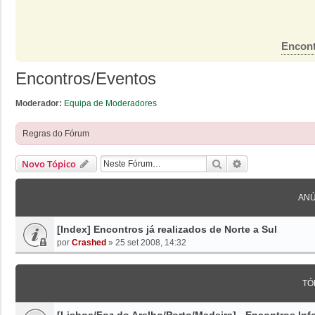
Encont
Encontros/Eventos
Moderador:
Equipa de Moderadores
Regras do Fórum
Pesquisar
Pesquisa Avanç
Novo Tópico
ANÚ
[Index] Encontros já realizados de Norte a Sul
por
Crashed
»
25 set 2008, 14:32
TÓ
[Lisboa/Foz do Arelho/Porto/Madeira] - Encontros I