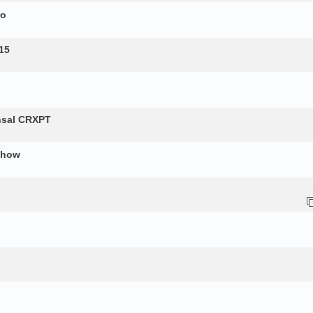
ro
15
nsal CRXPT
show