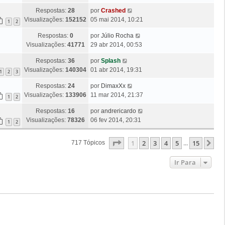
m
t
a
n
g
Ú
Respostas:
28
por
Crashed
i
M
s
e
l
Visualizações:
152152
05 mai 2014, 10:21
m
1
2
e
a
m
t
a
n
g
Ú
Respostas:
0
por
Júlio Rocha
i
M
s
e
l
Visualizações:
41771
29 abr 2014, 00:53
m
e
a
m
t
a
n
g
Ú
Respostas:
36
por
Splash
i
M
s
e
l
Visualizações:
140304
01 abr 2014, 19:31
m
1
2
3
e
a
m
t
a
n
g
Ú
Respostas:
24
por
DimaxXx
i
M
s
e
l
Visualizações:
133906
11 mar 2014, 21:37
m
1
2
e
a
m
t
a
n
g
Ú
Respostas:
16
por
andrericardo
i
M
s
e
l
Visualizações:
78326
06 fev 2014, 20:31
m
1
2
e
a
m
t
a
n
g
i
M
s
Página
1
De
15
1
2
3
4
5
15
Pr
717 Tópicos
...
e
m
e
a
m
a
n
g
Ir Para
M
s
e
e
a
m
n
g
s
e
a
m
g
e