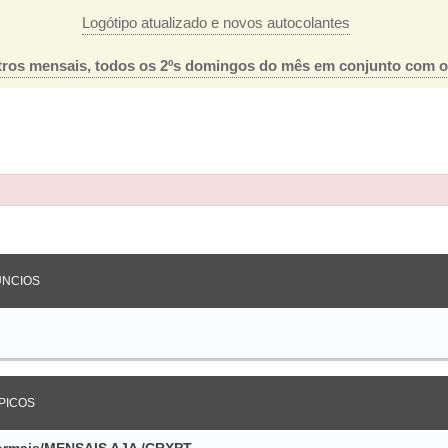
Logótipo atualizado e novos autocolantes
ros mensais, todos os 2ºs domingos do mês em conjunto com 
ada
NCIOS
PICOS
nformais/MENSAIS AJA /CRXPT