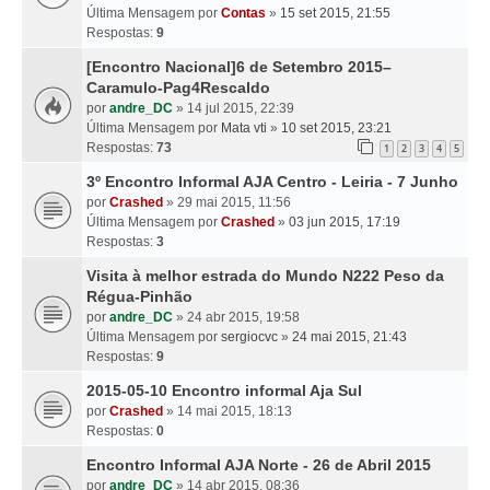
Última Mensagem por
Contas
»
15 set 2015, 21:55
Respostas:
9
[Encontro Nacional]6 de Setembro 2015–
Caramulo-Pag4Rescaldo
por
andre_DC
» 14 jul 2015, 22:39
Última Mensagem por
Mata vti
»
10 set 2015, 23:21
Respostas:
73
1
2
3
4
5
3º Encontro Informal AJA Centro - Leiria - 7 Junho
por
Crashed
» 29 mai 2015, 11:56
Última Mensagem por
Crashed
»
03 jun 2015, 17:19
Respostas:
3
Visita à melhor estrada do Mundo N222 Peso da
Régua-Pinhão
por
andre_DC
» 24 abr 2015, 19:58
Última Mensagem por
sergiocvc
»
24 mai 2015, 21:43
Respostas:
9
2015-05-10 Encontro informal Aja Sul
por
Crashed
» 14 mai 2015, 18:13
Respostas:
0
Encontro Informal AJA Norte - 26 de Abril 2015
por
andre_DC
» 14 abr 2015, 08:36