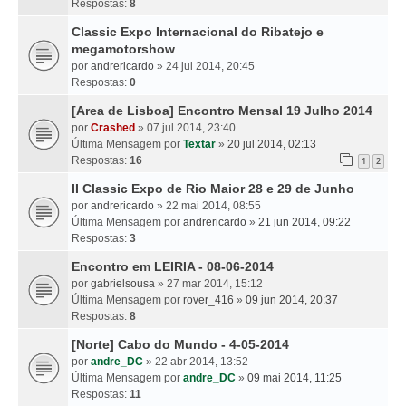
Respostas:
8
Classic Expo Internacional do Ribatejo e
megamotorshow
por
andrericardo
» 24 jul 2014, 20:45
Respostas:
0
[Area de Lisboa] Encontro Mensal 19 Julho 2014
por
Crashed
» 07 jul 2014, 23:40
Última Mensagem por
Textar
»
20 jul 2014, 02:13
Respostas:
16
1
2
II Classic Expo de Rio Maior 28 e 29 de Junho
por
andrericardo
» 22 mai 2014, 08:55
Última Mensagem por
andrericardo
»
21 jun 2014, 09:22
Respostas:
3
Encontro em LEIRIA - 08-06-2014
por
gabrielsousa
» 27 mar 2014, 15:12
Última Mensagem por
rover_416
»
09 jun 2014, 20:37
Respostas:
8
[Norte] Cabo do Mundo - 4-05-2014
por
andre_DC
» 22 abr 2014, 13:52
Última Mensagem por
andre_DC
»
09 mai 2014, 11:25
Respostas:
11