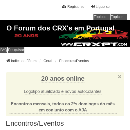
Registe-se
Ligue-se
Tópicos sem resposta
Tópicos ativos
O Forum dos CRX's em Portugal
FAQ
Pesquisar
Índice do Fórum
Geral
Encontros/Eventos
20 anos online
Logótipo atualizado e novos autocolantes
Encontros mensais, todos os 2ºs domingos do mês
em conjunto com o AJA
Encontros/Eventos