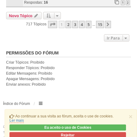
Respostas:
16
1
2
Novo Tópico
Página
1
De
15
1
2
3
4
5
15
Próximo
717 Tópicos
...
Ir Para
PERMISSÕES DO FÓRUM
Criar Tópicos: Proibido
Responder Tópicos: Proibido
Editar Mensagens: Proibido
Apagar Mensagens: Proibido
Enviar anexos: Proibido
Índice do Fórum
×
Ao continuar a sua visita ao fórum, aceita o use de cookies.
Ler mais
Desenvolvido por
phpBB
® Forum Software © phpBB Limited
Eu aceito o uso de Cookies
Traduzido por:
phpBB Portugal
Rejeitar