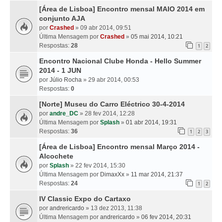
[Área de Lisboa] Encontro mensal MAIO 2014 em
conjunto AJA
por
Crashed
» 09 abr 2014, 09:51
Última Mensagem por
Crashed
»
05 mai 2014, 10:21
Respostas:
28
1
2
Encontro Nacional Clube Honda - Hello Summer
2014 - 1 JUN
por
Júlio Rocha
» 29 abr 2014, 00:53
Respostas:
0
[Norte] Museu do Carro Eléctrico 30-4-2014
por
andre_DC
» 28 fev 2014, 12:28
Última Mensagem por
Splash
»
01 abr 2014, 19:31
Respostas:
36
1
2
3
[Área de Lisboa] Encontro mensal Março 2014 -
Alcochete
por
Splash
» 22 fev 2014, 15:30
Última Mensagem por
DimaxXx
»
11 mar 2014, 21:37
Respostas:
24
1
2
IV Classic Expo do Cartaxo
por
andrericardo
» 13 dez 2013, 11:38
Última Mensagem por
andrericardo
»
06 fev 2014, 20:31