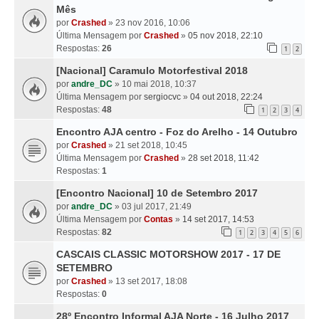
Mês
por
Crashed
» 23 nov 2016, 10:06
Última Mensagem por
Crashed
»
05 nov 2018, 22:10
Respostas:
26
1
2
[Nacional] Caramulo Motorfestival 2018
por
andre_DC
» 10 mai 2018, 10:37
Última Mensagem por
sergiocvc
»
04 out 2018, 22:24
Respostas:
48
1
2
3
4
Encontro AJA centro - Foz do Arelho - 14 Outubro
por
Crashed
» 21 set 2018, 10:45
Última Mensagem por
Crashed
»
28 set 2018, 11:42
Respostas:
1
[Encontro Nacional] 10 de Setembro 2017
por
andre_DC
» 03 jul 2017, 21:49
Última Mensagem por
Contas
»
14 set 2017, 14:53
Respostas:
82
1
2
3
4
5
6
CASCAIS CLASSIC MOTORSHOW 2017 - 17 DE
SETEMBRO
por
Crashed
» 13 set 2017, 18:08
Respostas:
0
28º Encontro Informal AJA Norte - 16 Julho 2017