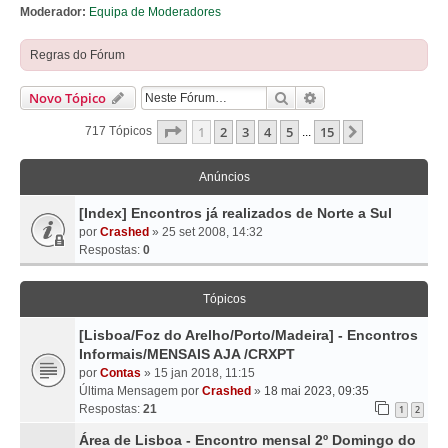
Moderador:
Equipa de Moderadores
Regras do Fórum
Pesquisar
Pesquisa Avançada
Novo Tópico
Página
1
De
15
1
2
3
4
5
15
Próximo
717 Tópicos
...
Anúncios
[Index] Encontros já realizados de Norte a Sul
por
Crashed
» 25 set 2008, 14:32
Respostas:
0
Tópicos
[Lisboa/Foz do Arelho/Porto/Madeira] - Encontros
Informais/MENSAIS AJA /CRXPT
por
Contas
» 15 jan 2018, 11:15
Última Mensagem por
Crashed
»
18 mai 2023, 09:35
Respostas:
21
1
2
Área de Lisboa - Encontro mensal 2º Domingo do