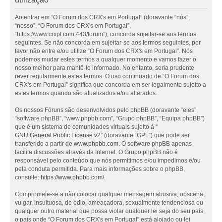
Ao entrar em “O Forum dos CRX's em Portugal” (doravante “nós”,
“nosso”, “O Forum dos CRX's em Portugal”,
“https://www.crxpt.com:443/forum”), concorda sujeitar-se aos termos
seguintes. Se não concorda em sujeitar-se aos termos seguintes, por
favor não entre e/ou utilize “O Forum dos CRX's em Portugal”. Nós
podemos mudar estes termos a qualquer momento e vamos fazer o
nosso melhor para mantê-lo informado. No entanto, seria prudente
rever regularmente estes termos. O uso continuado de “O Forum dos
CRX's em Portugal” significa que concorda em ser legalmente sujeito a
estes termos quando são atualizados e/ou alterados.
Os nossos Fóruns são desenvolvidos pelo phpBB (doravante “eles”,
“software phpBB”, “www.phpbb.com”, “Grupo phpBB”, “Equipa phpBB”)
que é um sistema de comunidades virtuais sujeito à “
GNU General Public License v2
” (doravante “GPL”) que pode ser
transferido a partir de
www.phpbb.com
. O software phpBB apenas
facilita discussões através da Internet. O Grupo phpBB não é
responsável pelo conteúdo que nós permitimos e/ou impedimos e/ou
pela conduta permitida. Para mais informações sobre o phpBB,
consulte:
https://www.phpbb.com/
.
Compromete-se a não colocar qualquer mensagem abusiva, obscena,
vulgar, insultuosa, de ódio, ameaçadora, sexualmente tendenciosa ou
qualquer outro material que possa violar qualquer lei seja do seu país,
o país onde “O Forum dos CRX's em Portugal” está alojado ou lei