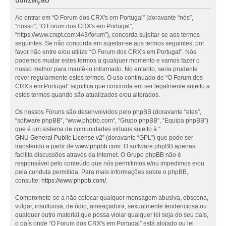
Ao entrar em “O Forum dos CRX's em Portugal” (doravante “nós”,
“nosso”, “O Forum dos CRX's em Portugal”,
“https://www.crxpt.com:443/forum”), concorda sujeitar-se aos termos
seguintes. Se não concorda em sujeitar-se aos termos seguintes, por
favor não entre e/ou utilize “O Forum dos CRX's em Portugal”. Nós
podemos mudar estes termos a qualquer momento e vamos fazer o
nosso melhor para mantê-lo informado. No entanto, seria prudente
rever regularmente estes termos. O uso continuado de “O Forum dos
CRX's em Portugal” significa que concorda em ser legalmente sujeito a
estes termos quando são atualizados e/ou alterados.
Os nossos Fóruns são desenvolvidos pelo phpBB (doravante “eles”,
“software phpBB”, “www.phpbb.com”, “Grupo phpBB”, “Equipa phpBB”)
que é um sistema de comunidades virtuais sujeito à “
GNU General Public License v2
” (doravante “GPL”) que pode ser
transferido a partir de
www.phpbb.com
. O software phpBB apenas
facilita discussões através da Internet. O Grupo phpBB não é
responsável pelo conteúdo que nós permitimos e/ou impedimos e/ou
pela conduta permitida. Para mais informações sobre o phpBB,
consulte:
https://www.phpbb.com/
.
Compromete-se a não colocar qualquer mensagem abusiva, obscena,
vulgar, insultuosa, de ódio, ameaçadora, sexualmente tendenciosa ou
qualquer outro material que possa violar qualquer lei seja do seu país,
o país onde “O Forum dos CRX's em Portugal” está alojado ou lei