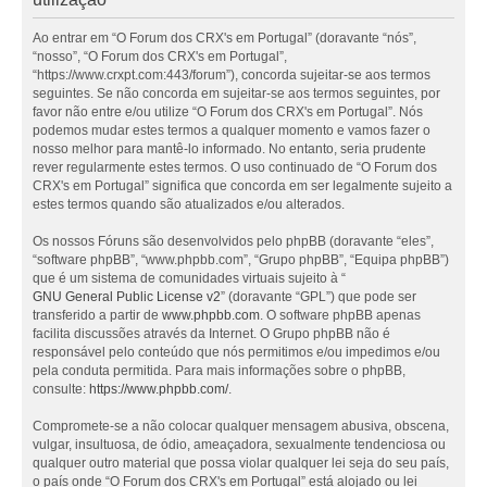
Ao entrar em “O Forum dos CRX's em Portugal” (doravante “nós”,
“nosso”, “O Forum dos CRX's em Portugal”,
“https://www.crxpt.com:443/forum”), concorda sujeitar-se aos termos
seguintes. Se não concorda em sujeitar-se aos termos seguintes, por
favor não entre e/ou utilize “O Forum dos CRX's em Portugal”. Nós
podemos mudar estes termos a qualquer momento e vamos fazer o
nosso melhor para mantê-lo informado. No entanto, seria prudente
rever regularmente estes termos. O uso continuado de “O Forum dos
CRX's em Portugal” significa que concorda em ser legalmente sujeito a
estes termos quando são atualizados e/ou alterados.
Os nossos Fóruns são desenvolvidos pelo phpBB (doravante “eles”,
“software phpBB”, “www.phpbb.com”, “Grupo phpBB”, “Equipa phpBB”)
que é um sistema de comunidades virtuais sujeito à “
GNU General Public License v2
” (doravante “GPL”) que pode ser
transferido a partir de
www.phpbb.com
. O software phpBB apenas
facilita discussões através da Internet. O Grupo phpBB não é
responsável pelo conteúdo que nós permitimos e/ou impedimos e/ou
pela conduta permitida. Para mais informações sobre o phpBB,
consulte:
https://www.phpbb.com/
.
Compromete-se a não colocar qualquer mensagem abusiva, obscena,
vulgar, insultuosa, de ódio, ameaçadora, sexualmente tendenciosa ou
qualquer outro material que possa violar qualquer lei seja do seu país,
o país onde “O Forum dos CRX's em Portugal” está alojado ou lei