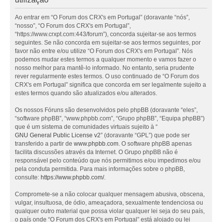
Ao entrar em “O Forum dos CRX's em Portugal” (doravante “nós”,
“nosso”, “O Forum dos CRX's em Portugal”,
“https://www.crxpt.com:443/forum”), concorda sujeitar-se aos termos
seguintes. Se não concorda em sujeitar-se aos termos seguintes, por
favor não entre e/ou utilize “O Forum dos CRX's em Portugal”. Nós
podemos mudar estes termos a qualquer momento e vamos fazer o
nosso melhor para mantê-lo informado. No entanto, seria prudente
rever regularmente estes termos. O uso continuado de “O Forum dos
CRX's em Portugal” significa que concorda em ser legalmente sujeito a
estes termos quando são atualizados e/ou alterados.
Os nossos Fóruns são desenvolvidos pelo phpBB (doravante “eles”,
“software phpBB”, “www.phpbb.com”, “Grupo phpBB”, “Equipa phpBB”)
que é um sistema de comunidades virtuais sujeito à “
GNU General Public License v2
” (doravante “GPL”) que pode ser
transferido a partir de
www.phpbb.com
. O software phpBB apenas
facilita discussões através da Internet. O Grupo phpBB não é
responsável pelo conteúdo que nós permitimos e/ou impedimos e/ou
pela conduta permitida. Para mais informações sobre o phpBB,
consulte:
https://www.phpbb.com/
.
Compromete-se a não colocar qualquer mensagem abusiva, obscena,
vulgar, insultuosa, de ódio, ameaçadora, sexualmente tendenciosa ou
qualquer outro material que possa violar qualquer lei seja do seu país,
o país onde “O Forum dos CRX's em Portugal” está alojado ou lei