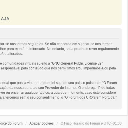
o AJA
itar-se aos termos seguintes. Se não concorda em sujeitar-se aos termos
hor para mantê-lo informado. No entanto, seria prudente rever regularmente
e/ou alterados.
comunidades virtuais sujeito à “
GNU General Public License v2
”
 é responsável pelo conteúdo que nós permitimos e/ou impedimos e/ou pela
ial que possa violar qualquer lei seja do seu país, o país onde “O Forum
ficação da nossa parte ao seu Provedor de Internet. O endereço IP de todas
ver ou encerrar qualquer tópico, a qualquer momento, caso este considere
 a terceiros sem o seu consentimento, o “O Forum dos CRX's em Portugal”
ndice do Fórum
Apagar cookies
O Fuso Horário do Fórum é
UTC+01:00