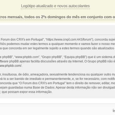
Logótipo atualizado e novos autocolantes
ros mensais, todos os 2ºs domingos do mês em conjunto com 
 Forum dos CRX's em Portugal”, “https://www.crxpt.com:443/forum”), concorda suje
l”. Nós podemos mudar estes termos a qualquer momento e vamos fazer o nosso mel
a que concorda em ser legalmente sujeito a estes termos quando são atualizados 
re phpBB”, “www.phpbb.com”, “Grupo phpBB”, “Equipa phpBB”) que é um sistema de 
oftware phpBB apenas facilita discussões através da Internet. O Grupo phpBB não
/www.phpbb.com/
.
nsultuosa, de ódio, ameaçadora, sexualmente tendenciosa ou qualquer outro mater
evá-lo a ser banido de imediato e permanentemente, e, se for necessário, com noti
ncorda que “O Forum dos CRX's em Portugal” tem o direito de remover, editar, mo
 sejam guardadas numa Base de Dados. Apesar desta informação não ser divulgada
, que possam expor essa informação.
Í