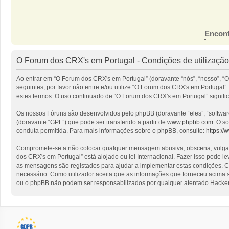
Encont
O Forum dos CRX's em Portugal - Condições de utilização
Ao entrar em “O Forum dos CRX's em Portugal” (doravante “nós”, “nosso”, “O
seguintes, por favor não entre e/ou utilize “O Forum dos CRX's em Portuga
estes termos. O uso continuado de “O Forum dos CRX's em Portugal” signific
Os nossos Fóruns são desenvolvidos pelo phpBB (doravante “eles”, “softwa
(doravante “GPL”) que pode ser transferido a partir de
www.phpbb.com
. O s
conduta permitida. Para mais informações sobre o phpBB, consulte:
https:/
Compromete-se a não colocar qualquer mensagem abusiva, obscena, vulgar, i
dos CRX's em Portugal” está alojado ou lei Internacional. Fazer isso pode l
as mensagens são registados para ajudar a implementar estas condições. Co
necessário. Como utilizador aceita que as informações que forneceu acima
ou o phpBB não podem ser responsabilizados por qualquer atentado Hacker