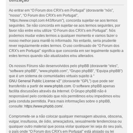
Ao entrar em “O Forum dos CRX's em Portugal” (doravante “nós”,
“nosso”, “O Forum dos CRX's em Portugal”,
“https://www.crxpt.com:443/forum”), concorda sujeitar-se aos termos
seguintes. Se não concorda em sujeitar-se aos termos seguintes, por
favor não entre e/ou utilize “O Forum dos CRX's em Portugal”. Nós
podemos mudar estes termos a qualquer momento e vamos fazer o
nosso melhor para mantê-lo informado. No entanto, seria prudente
rever regularmente estes termos. O uso continuado de “O Forum dos
CRX's em Portugal” significa que concorda em ser legalmente sujeito a
estes termos quando são atualizados e/ou alterados.
Os nossos Fóruns são desenvolvidos pelo phpBB (doravante “eles”,
“software phpBB”, “www.phpbb.com”, “Grupo phpBB”, “Equipa phpBB”)
que é um sistema de comunidades virtuais sujeito à “
GNU General Public License v2
” (doravante “GPL”) que pode ser
transferido a partir de
www.phpbb.com
. O software phpBB apenas
facilita discussões através da Internet. O Grupo phpBB não é
responsável pelo conteúdo que nós permitimos e/ou impedimos e/ou
pela conduta permitida. Para mais informações sobre o phpBB,
consulte:
https://www.phpbb.com/
.
Compromete-se a não colocar qualquer mensagem abusiva, obscena,
vulgar, insultuosa, de ódio, ameaçadora, sexualmente tendenciosa ou
qualquer outro material que possa violar qualquer lei seja do seu país,
o país onde “O Forum dos CRX's em Portugal” está alojado ou lei