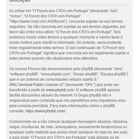
Ao entrar em “O Forum dos CRX's em Portugal” (doravante “nós”,
“nosso”, “O Forum dos CRX's em Portugal”,
“https://www.crxpt.com:443/forum”), concorda sujeitar-se aos termos
seguintes. Se não concorda em sujeitar-se aos termos seguintes, por
favor não entre e/ou utilize “O Forum dos CRX's em Portugal”. Nós
podemos mudar estes termos a qualquer momento e vamos fazer o
nosso melhor para mantê-lo informado. No entanto, seria prudente
rever regularmente estes termos. O uso continuado de “O Forum dos
CRX's em Portugal” significa que concorda em ser legalmente sujeito a
estes termos quando são atualizados e/ou alterados.
Os nossos Fóruns são desenvolvidos pelo phpBB (doravante “eles”,
“software phpBB”, “www.phpbb.com”, “Grupo phpBB”, “Equipa phpBB”)
que é um sistema de comunidades virtuais sujeito à “
GNU General Public License v2
” (doravante “GPL”) que pode ser
transferido a partir de
www.phpbb.com
. O software phpBB apenas
facilita discussões através da Internet. O Grupo phpBB não é
responsável pelo conteúdo que nós permitimos e/ou impedimos e/ou
pela conduta permitida. Para mais informações sobre o phpBB,
consulte:
https://www.phpbb.com/
.
Compromete-se a não colocar qualquer mensagem abusiva, obscena,
vulgar, insultuosa, de ódio, ameaçadora, sexualmente tendenciosa ou
qualquer outro material que possa violar qualquer lei seja do seu país,
o país onde “O Forum dos CRX's em Portugal” está alojado ou lei