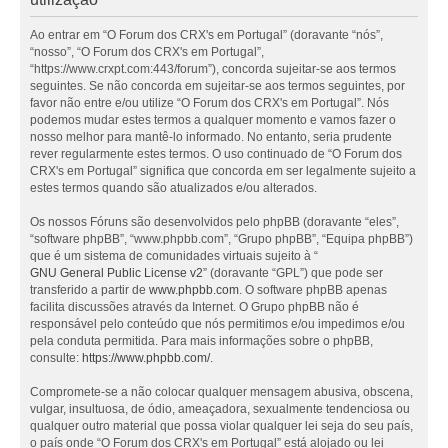
Ao entrar em “O Forum dos CRX's em Portugal” (doravante “nós”,
“nosso”, “O Forum dos CRX's em Portugal”,
“https://www.crxpt.com:443/forum”), concorda sujeitar-se aos termos
seguintes. Se não concorda em sujeitar-se aos termos seguintes, por
favor não entre e/ou utilize “O Forum dos CRX's em Portugal”. Nós
podemos mudar estes termos a qualquer momento e vamos fazer o
nosso melhor para mantê-lo informado. No entanto, seria prudente
rever regularmente estes termos. O uso continuado de “O Forum dos
CRX's em Portugal” significa que concorda em ser legalmente sujeito a
estes termos quando são atualizados e/ou alterados.
Os nossos Fóruns são desenvolvidos pelo phpBB (doravante “eles”,
“software phpBB”, “www.phpbb.com”, “Grupo phpBB”, “Equipa phpBB”)
que é um sistema de comunidades virtuais sujeito à “
GNU General Public License v2
” (doravante “GPL”) que pode ser
transferido a partir de
www.phpbb.com
. O software phpBB apenas
facilita discussões através da Internet. O Grupo phpBB não é
responsável pelo conteúdo que nós permitimos e/ou impedimos e/ou
pela conduta permitida. Para mais informações sobre o phpBB,
consulte:
https://www.phpbb.com/
.
Compromete-se a não colocar qualquer mensagem abusiva, obscena,
vulgar, insultuosa, de ódio, ameaçadora, sexualmente tendenciosa ou
qualquer outro material que possa violar qualquer lei seja do seu país,
o país onde “O Forum dos CRX's em Portugal” está alojado ou lei