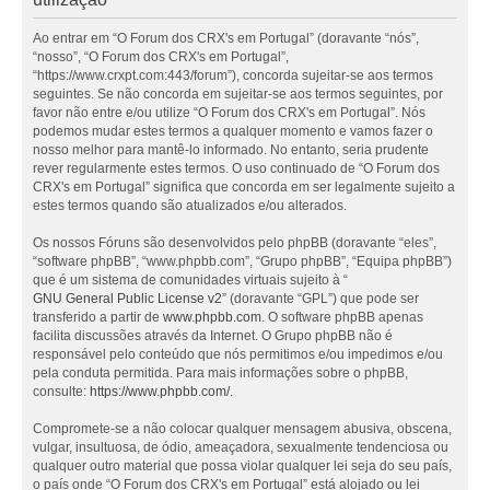
Ao entrar em “O Forum dos CRX's em Portugal” (doravante “nós”,
“nosso”, “O Forum dos CRX's em Portugal”,
“https://www.crxpt.com:443/forum”), concorda sujeitar-se aos termos
seguintes. Se não concorda em sujeitar-se aos termos seguintes, por
favor não entre e/ou utilize “O Forum dos CRX's em Portugal”. Nós
podemos mudar estes termos a qualquer momento e vamos fazer o
nosso melhor para mantê-lo informado. No entanto, seria prudente
rever regularmente estes termos. O uso continuado de “O Forum dos
CRX's em Portugal” significa que concorda em ser legalmente sujeito a
estes termos quando são atualizados e/ou alterados.
Os nossos Fóruns são desenvolvidos pelo phpBB (doravante “eles”,
“software phpBB”, “www.phpbb.com”, “Grupo phpBB”, “Equipa phpBB”)
que é um sistema de comunidades virtuais sujeito à “
GNU General Public License v2
” (doravante “GPL”) que pode ser
transferido a partir de
www.phpbb.com
. O software phpBB apenas
facilita discussões através da Internet. O Grupo phpBB não é
responsável pelo conteúdo que nós permitimos e/ou impedimos e/ou
pela conduta permitida. Para mais informações sobre o phpBB,
consulte:
https://www.phpbb.com/
.
Compromete-se a não colocar qualquer mensagem abusiva, obscena,
vulgar, insultuosa, de ódio, ameaçadora, sexualmente tendenciosa ou
qualquer outro material que possa violar qualquer lei seja do seu país,
o país onde “O Forum dos CRX's em Portugal” está alojado ou lei