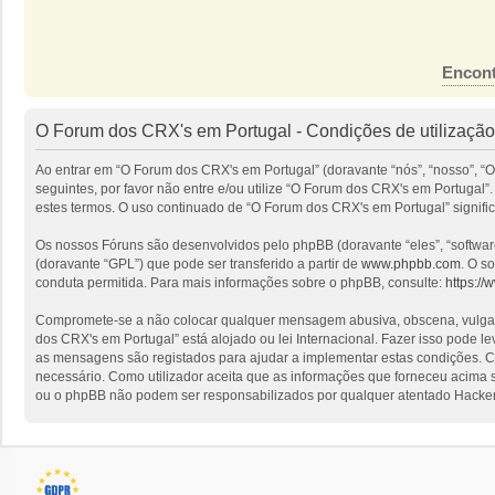
Encont
O Forum dos CRX's em Portugal - Condições de utilização
Ao entrar em “O Forum dos CRX's em Portugal” (doravante “nós”, “nosso”, “O
seguintes, por favor não entre e/ou utilize “O Forum dos CRX's em Portuga
estes termos. O uso continuado de “O Forum dos CRX's em Portugal” signific
Os nossos Fóruns são desenvolvidos pelo phpBB (doravante “eles”, “softwa
(doravante “GPL”) que pode ser transferido a partir de
www.phpbb.com
. O s
conduta permitida. Para mais informações sobre o phpBB, consulte:
https:/
Compromete-se a não colocar qualquer mensagem abusiva, obscena, vulgar, i
dos CRX's em Portugal” está alojado ou lei Internacional. Fazer isso pode l
as mensagens são registados para ajudar a implementar estas condições. Co
necessário. Como utilizador aceita que as informações que forneceu acima
ou o phpBB não podem ser responsabilizados por qualquer atentado Hacker