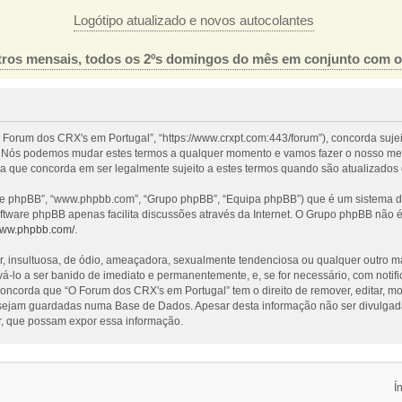
Logótipo atualizado e novos autocolantes
ros mensais, todos os 2ºs domingos do mês em conjunto com 
 Forum dos CRX's em Portugal”, “https://www.crxpt.com:443/forum”), concorda suje
l”. Nós podemos mudar estes termos a qualquer momento e vamos fazer o nosso mel
a que concorda em ser legalmente sujeito a estes termos quando são atualizados 
re phpBB”, “www.phpbb.com”, “Grupo phpBB”, “Equipa phpBB”) que é um sistema de 
oftware phpBB apenas facilita discussões através da Internet. O Grupo phpBB não
/www.phpbb.com/
.
nsultuosa, de ódio, ameaçadora, sexualmente tendenciosa ou qualquer outro mater
evá-lo a ser banido de imediato e permanentemente, e, se for necessário, com noti
ncorda que “O Forum dos CRX's em Portugal” tem o direito de remover, editar, mo
 sejam guardadas numa Base de Dados. Apesar desta informação não ser divulgada
, que possam expor essa informação.
Í