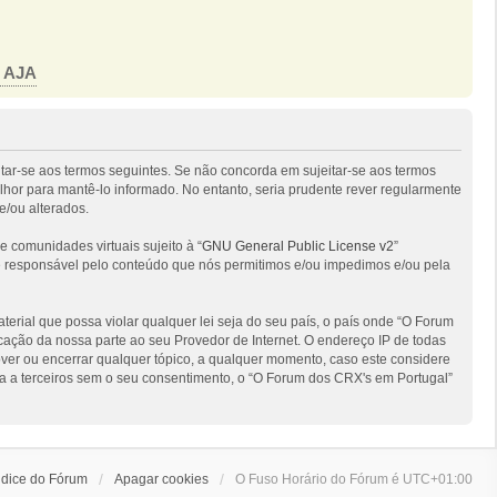
o AJA
itar-se aos termos seguintes. Se não concorda em sujeitar-se aos termos
hor para mantê-lo informado. No entanto, seria prudente rever regularmente
e/ou alterados.
comunidades virtuais sujeito à “
GNU General Public License v2
”
 é responsável pelo conteúdo que nós permitimos e/ou impedimos e/ou pela
ial que possa violar qualquer lei seja do seu país, o país onde “O Forum
ficação da nossa parte ao seu Provedor de Internet. O endereço IP de todas
ver ou encerrar qualquer tópico, a qualquer momento, caso este considere
 a terceiros sem o seu consentimento, o “O Forum dos CRX's em Portugal”
ndice do Fórum
Apagar cookies
O Fuso Horário do Fórum é
UTC+01:00