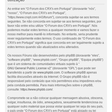
Ao entrar em “O Forum dos CRX's em Portugal” (doravante “nós”,
“nosso”, “O Forum dos CRX's em Portugal”,
“https://www.crxpt.com:443/forum”), concorda sujeitar-se aos termos
seguintes. Se não concorda em sujeitar-se aos termos seguintes, por
favor não entre e/ou utilize “O Forum dos CRX's em Portugal”. Nós
podemos mudar estes termos a qualquer momento e vamos fazer o
nosso melhor para mantê-lo informado. No entanto, seria prudente
rever regularmente estes termos. O uso continuado de “O Forum dos
CRX's em Portugal” significa que concorda em ser legalmente sujeito a
estes termos quando são atualizados e/ou alterados.
Os nossos Fóruns são desenvolvidos pelo phpBB (doravante “eles”,
“software phpBB”, “www.phpbb.com”, “Grupo phpBB”, “Equipa phpBB”)
que é um sistema de comunidades virtuais sujeito à “
GNU General Public License v2
” (doravante “GPL”) que pode ser
transferido a partir de
www.phpbb.com
. O software phpBB apenas
facilita discussões através da Internet. O Grupo phpBB não é
responsável pelo conteúdo que nós permitimos e/ou impedimos e/ou
pela conduta permitida. Para mais informações sobre o phpBB,
consulte:
https://www.phpbb.com/
.
Compromete-se a não colocar qualquer mensagem abusiva, obscena,
vulgar, insultuosa, de ódio, ameaçadora, sexualmente tendenciosa ou
qualquer outro material que possa violar qualquer lei seja do seu país,
o país onde “O Forum dos CRX's em Portugal” está alojado ou lei