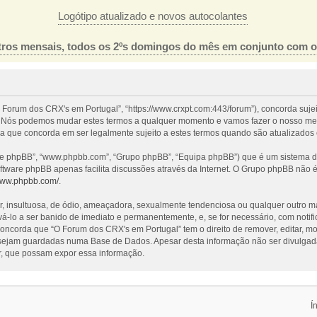
Logótipo atualizado e novos autocolantes
ros mensais, todos os 2ºs domingos do mês em conjunto com 
 Forum dos CRX's em Portugal”, “https://www.crxpt.com:443/forum”), concorda suje
l”. Nós podemos mudar estes termos a qualquer momento e vamos fazer o nosso mel
a que concorda em ser legalmente sujeito a estes termos quando são atualizados 
re phpBB”, “www.phpbb.com”, “Grupo phpBB”, “Equipa phpBB”) que é um sistema de 
oftware phpBB apenas facilita discussões através da Internet. O Grupo phpBB não
/www.phpbb.com/
.
nsultuosa, de ódio, ameaçadora, sexualmente tendenciosa ou qualquer outro mater
evá-lo a ser banido de imediato e permanentemente, e, se for necessário, com noti
ncorda que “O Forum dos CRX's em Portugal” tem o direito de remover, editar, mo
 sejam guardadas numa Base de Dados. Apesar desta informação não ser divulgada
, que possam expor essa informação.
Í