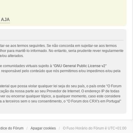
o AJA
itar-se aos termos seguintes. Se não concorda em sujeitar-se aos termos
hor para mantê-lo informado. No entanto, seria prudente rever regularmente
e/ou alterados.
comunidades virtuais sujeito à “
GNU General Public License v2
”
 é responsável pelo conteúdo que nós permitimos e/ou impedimos e/ou pela
ial que possa violar qualquer lei seja do seu país, o país onde “O Forum
ficação da nossa parte ao seu Provedor de Internet. O endereço IP de todas
ver ou encerrar qualquer tópico, a qualquer momento, caso este considere
 a terceiros sem o seu consentimento, o “O Forum dos CRX's em Portugal”
ndice do Fórum
Apagar cookies
O Fuso Horário do Fórum é
UTC+01:00