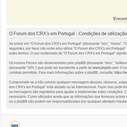
Encont
O Forum dos CRX's em Portugal - Condições de utilização
Ao entrar em “O Forum dos CRX's em Portugal” (doravante “nós”, “nosso”, “O
seguintes, por favor não entre e/ou utilize “O Forum dos CRX's em Portuga
estes termos. O uso continuado de “O Forum dos CRX's em Portugal” signific
Os nossos Fóruns são desenvolvidos pelo phpBB (doravante “eles”, “softwa
(doravante “GPL”) que pode ser transferido a partir de
www.phpbb.com
. O s
conduta permitida. Para mais informações sobre o phpBB, consulte:
https:/
Compromete-se a não colocar qualquer mensagem abusiva, obscena, vulgar, i
dos CRX's em Portugal” está alojado ou lei Internacional. Fazer isso pode l
as mensagens são registados para ajudar a implementar estas condições. Co
necessário. Como utilizador aceita que as informações que forneceu acima
ou o phpBB não podem ser responsabilizados por qualquer atentado Hacker