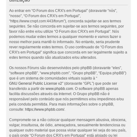
Ao entrar em “O Forum dos CRX's em Portugal” (doravante “nós”,
“nosso”, “O Forum dos CRX's em Portugal”,
“https://www.crxpt.com:443/forum”), concorda sujeitar-se aos termos
seguintes. Se não concorda em sujeitar-se aos termos seguintes, por
favor não entre e/ou utilize “O Forum dos CRX's em Portugal”. Nós
podemos mudar estes termos a qualquer momento e vamos fazer o
nosso melhor para mantê-lo informado. No entanto, seria prudente
rever regularmente estes termos. O uso continuado de “O Forum dos
CRX's em Portugal” significa que concorda em ser legalmente sujeito a
estes termos quando são atualizados e/ou alterados.
Os nossos Fóruns são desenvolvidos pelo phpBB (doravante “eles”,
“software phpBB”, “www.phpbb.com”, “Grupo phpBB”, “Equipa phpBB”)
que é um sistema de comunidades virtuais sujeito à “
GNU General Public License v2
” (doravante “GPL”) que pode ser
transferido a partir de
www.phpbb.com
. O software phpBB apenas
facilita discussões através da Internet. O Grupo phpBB não é
responsável pelo conteúdo que nós permitimos e/ou impedimos e/ou
pela conduta permitida. Para mais informações sobre o phpBB,
consulte:
https://www.phpbb.com/
.
Compromete-se a não colocar qualquer mensagem abusiva, obscena,
vulgar, insultuosa, de ódio, ameaçadora, sexualmente tendenciosa ou
qualquer outro material que possa violar qualquer lei seja do seu país,
o país onde “O Forum dos CRX's em Portugal” está alojado ou lei