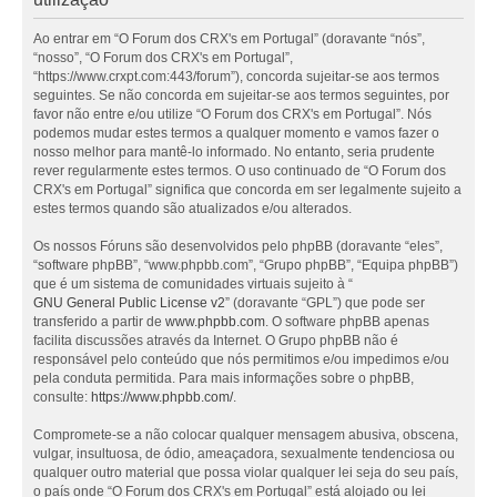
Ao entrar em “O Forum dos CRX's em Portugal” (doravante “nós”,
“nosso”, “O Forum dos CRX's em Portugal”,
“https://www.crxpt.com:443/forum”), concorda sujeitar-se aos termos
seguintes. Se não concorda em sujeitar-se aos termos seguintes, por
favor não entre e/ou utilize “O Forum dos CRX's em Portugal”. Nós
podemos mudar estes termos a qualquer momento e vamos fazer o
nosso melhor para mantê-lo informado. No entanto, seria prudente
rever regularmente estes termos. O uso continuado de “O Forum dos
CRX's em Portugal” significa que concorda em ser legalmente sujeito a
estes termos quando são atualizados e/ou alterados.
Os nossos Fóruns são desenvolvidos pelo phpBB (doravante “eles”,
“software phpBB”, “www.phpbb.com”, “Grupo phpBB”, “Equipa phpBB”)
que é um sistema de comunidades virtuais sujeito à “
GNU General Public License v2
” (doravante “GPL”) que pode ser
transferido a partir de
www.phpbb.com
. O software phpBB apenas
facilita discussões através da Internet. O Grupo phpBB não é
responsável pelo conteúdo que nós permitimos e/ou impedimos e/ou
pela conduta permitida. Para mais informações sobre o phpBB,
consulte:
https://www.phpbb.com/
.
Compromete-se a não colocar qualquer mensagem abusiva, obscena,
vulgar, insultuosa, de ódio, ameaçadora, sexualmente tendenciosa ou
qualquer outro material que possa violar qualquer lei seja do seu país,
o país onde “O Forum dos CRX's em Portugal” está alojado ou lei