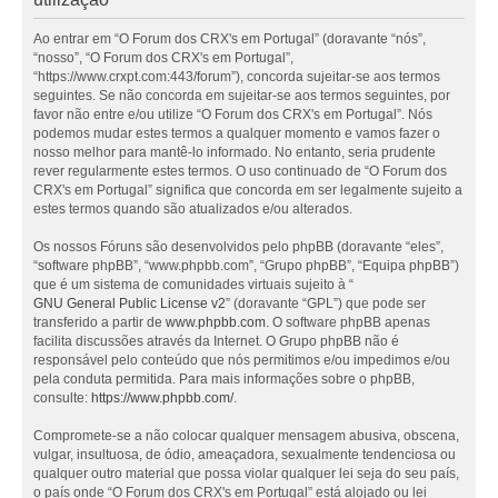
Ao entrar em “O Forum dos CRX's em Portugal” (doravante “nós”,
“nosso”, “O Forum dos CRX's em Portugal”,
“https://www.crxpt.com:443/forum”), concorda sujeitar-se aos termos
seguintes. Se não concorda em sujeitar-se aos termos seguintes, por
favor não entre e/ou utilize “O Forum dos CRX's em Portugal”. Nós
podemos mudar estes termos a qualquer momento e vamos fazer o
nosso melhor para mantê-lo informado. No entanto, seria prudente
rever regularmente estes termos. O uso continuado de “O Forum dos
CRX's em Portugal” significa que concorda em ser legalmente sujeito a
estes termos quando são atualizados e/ou alterados.
Os nossos Fóruns são desenvolvidos pelo phpBB (doravante “eles”,
“software phpBB”, “www.phpbb.com”, “Grupo phpBB”, “Equipa phpBB”)
que é um sistema de comunidades virtuais sujeito à “
GNU General Public License v2
” (doravante “GPL”) que pode ser
transferido a partir de
www.phpbb.com
. O software phpBB apenas
facilita discussões através da Internet. O Grupo phpBB não é
responsável pelo conteúdo que nós permitimos e/ou impedimos e/ou
pela conduta permitida. Para mais informações sobre o phpBB,
consulte:
https://www.phpbb.com/
.
Compromete-se a não colocar qualquer mensagem abusiva, obscena,
vulgar, insultuosa, de ódio, ameaçadora, sexualmente tendenciosa ou
qualquer outro material que possa violar qualquer lei seja do seu país,
o país onde “O Forum dos CRX's em Portugal” está alojado ou lei