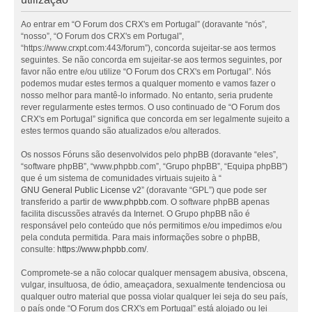
Ao entrar em “O Forum dos CRX's em Portugal” (doravante “nós”,
“nosso”, “O Forum dos CRX's em Portugal”,
“https://www.crxpt.com:443/forum”), concorda sujeitar-se aos termos
seguintes. Se não concorda em sujeitar-se aos termos seguintes, por
favor não entre e/ou utilize “O Forum dos CRX's em Portugal”. Nós
podemos mudar estes termos a qualquer momento e vamos fazer o
nosso melhor para mantê-lo informado. No entanto, seria prudente
rever regularmente estes termos. O uso continuado de “O Forum dos
CRX's em Portugal” significa que concorda em ser legalmente sujeito a
estes termos quando são atualizados e/ou alterados.
Os nossos Fóruns são desenvolvidos pelo phpBB (doravante “eles”,
“software phpBB”, “www.phpbb.com”, “Grupo phpBB”, “Equipa phpBB”)
que é um sistema de comunidades virtuais sujeito à “
GNU General Public License v2
” (doravante “GPL”) que pode ser
transferido a partir de
www.phpbb.com
. O software phpBB apenas
facilita discussões através da Internet. O Grupo phpBB não é
responsável pelo conteúdo que nós permitimos e/ou impedimos e/ou
pela conduta permitida. Para mais informações sobre o phpBB,
consulte:
https://www.phpbb.com/
.
Compromete-se a não colocar qualquer mensagem abusiva, obscena,
vulgar, insultuosa, de ódio, ameaçadora, sexualmente tendenciosa ou
qualquer outro material que possa violar qualquer lei seja do seu país,
o país onde “O Forum dos CRX's em Portugal” está alojado ou lei