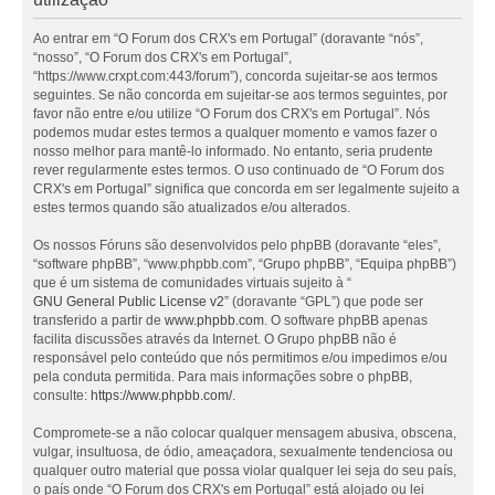
Ao entrar em “O Forum dos CRX's em Portugal” (doravante “nós”,
“nosso”, “O Forum dos CRX's em Portugal”,
“https://www.crxpt.com:443/forum”), concorda sujeitar-se aos termos
seguintes. Se não concorda em sujeitar-se aos termos seguintes, por
favor não entre e/ou utilize “O Forum dos CRX's em Portugal”. Nós
podemos mudar estes termos a qualquer momento e vamos fazer o
nosso melhor para mantê-lo informado. No entanto, seria prudente
rever regularmente estes termos. O uso continuado de “O Forum dos
CRX's em Portugal” significa que concorda em ser legalmente sujeito a
estes termos quando são atualizados e/ou alterados.
Os nossos Fóruns são desenvolvidos pelo phpBB (doravante “eles”,
“software phpBB”, “www.phpbb.com”, “Grupo phpBB”, “Equipa phpBB”)
que é um sistema de comunidades virtuais sujeito à “
GNU General Public License v2
” (doravante “GPL”) que pode ser
transferido a partir de
www.phpbb.com
. O software phpBB apenas
facilita discussões através da Internet. O Grupo phpBB não é
responsável pelo conteúdo que nós permitimos e/ou impedimos e/ou
pela conduta permitida. Para mais informações sobre o phpBB,
consulte:
https://www.phpbb.com/
.
Compromete-se a não colocar qualquer mensagem abusiva, obscena,
vulgar, insultuosa, de ódio, ameaçadora, sexualmente tendenciosa ou
qualquer outro material que possa violar qualquer lei seja do seu país,
o país onde “O Forum dos CRX's em Portugal” está alojado ou lei