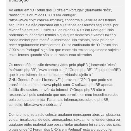
Ao entrar em “O Forum dos CRX's em Portugal” (doravante “nós”,
“nosso”, “O Forum dos CRX's em Portugal”,
“https://www.crxpt.com:443/forum”), concorda sujeitar-se aos termos
seguintes. Se não concorda em sujeitar-se aos termos seguintes, por
favor não entre e/ou utilize “O Forum dos CRX's em Portugal”. Nós
podemos mudar estes termos a qualquer momento e vamos fazer o
nosso melhor para mantê-lo informado. No entanto, seria prudente
rever regularmente estes termos. O uso continuado de “O Forum dos
CRX's em Portugal” significa que concorda em ser legalmente sujeito a
estes termos quando são atualizados e/ou alterados.
Os nossos Fóruns são desenvolvidos pelo phpBB (doravante “eles”,
“software phpBB”, “www.phpbb.com”, “Grupo phpBB”, “Equipa phpBB”)
que é um sistema de comunidades virtuais sujeito à “
GNU General Public License v2
” (doravante “GPL”) que pode ser
transferido a partir de
www.phpbb.com
. O software phpBB apenas
facilita discussões através da Internet. O Grupo phpBB não é
responsável pelo conteúdo que nós permitimos e/ou impedimos e/ou
pela conduta permitida. Para mais informações sobre o phpBB,
consulte:
https://www.phpbb.com/
.
Compromete-se a não colocar qualquer mensagem abusiva, obscena,
vulgar, insultuosa, de ódio, ameaçadora, sexualmente tendenciosa ou
qualquer outro material que possa violar qualquer lei seja do seu país,
o país onde “O Forum dos CRX's em Portugal” está alojado ou lei