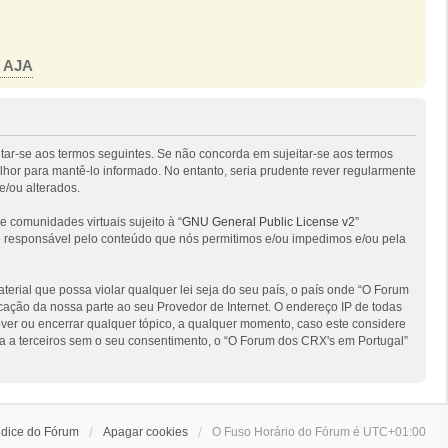
o AJA
itar-se aos termos seguintes. Se não concorda em sujeitar-se aos termos
hor para mantê-lo informado. No entanto, seria prudente rever regularmente
e/ou alterados.
comunidades virtuais sujeito à “
GNU General Public License v2
”
 é responsável pelo conteúdo que nós permitimos e/ou impedimos e/ou pela
ial que possa violar qualquer lei seja do seu país, o país onde “O Forum
ficação da nossa parte ao seu Provedor de Internet. O endereço IP de todas
ver ou encerrar qualquer tópico, a qualquer momento, caso este considere
 a terceiros sem o seu consentimento, o “O Forum dos CRX's em Portugal”
ndice do Fórum
Apagar cookies
O Fuso Horário do Fórum é
UTC+01:00