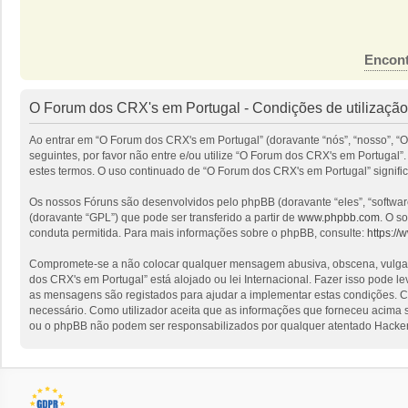
Encont
O Forum dos CRX's em Portugal - Condições de utilização
Ao entrar em “O Forum dos CRX's em Portugal” (doravante “nós”, “nosso”, “O
seguintes, por favor não entre e/ou utilize “O Forum dos CRX's em Portuga
estes termos. O uso continuado de “O Forum dos CRX's em Portugal” signific
Os nossos Fóruns são desenvolvidos pelo phpBB (doravante “eles”, “softwa
(doravante “GPL”) que pode ser transferido a partir de
www.phpbb.com
. O s
conduta permitida. Para mais informações sobre o phpBB, consulte:
https:/
Compromete-se a não colocar qualquer mensagem abusiva, obscena, vulgar, i
dos CRX's em Portugal” está alojado ou lei Internacional. Fazer isso pode l
as mensagens são registados para ajudar a implementar estas condições. Co
necessário. Como utilizador aceita que as informações que forneceu acima
ou o phpBB não podem ser responsabilizados por qualquer atentado Hacker