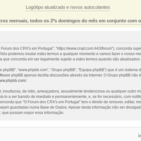
Logótipo atualizado e novos autocolantes
ros mensais, todos os 2ºs domingos do mês em conjunto com 
 Forum dos CRX's em Portugal”, “https://www.crxpt.com:443/forum”), concorda suje
l”. Nós podemos mudar estes termos a qualquer momento e vamos fazer o nosso mel
a que concorda em ser legalmente sujeito a estes termos quando são atualizados 
re phpBB”, “www.phpbb.com”, “Grupo phpBB”, “Equipa phpBB”) que é um sistema de 
oftware phpBB apenas facilita discussões através da Internet. O Grupo phpBB não
/www.phpbb.com/
.
nsultuosa, de ódio, ameaçadora, sexualmente tendenciosa ou qualquer outro mater
evá-lo a ser banido de imediato e permanentemente, e, se for necessário, com noti
ncorda que “O Forum dos CRX's em Portugal” tem o direito de remover, editar, mo
 sejam guardadas numa Base de Dados. Apesar desta informação não ser divulgada
, que possam expor essa informação.
Í