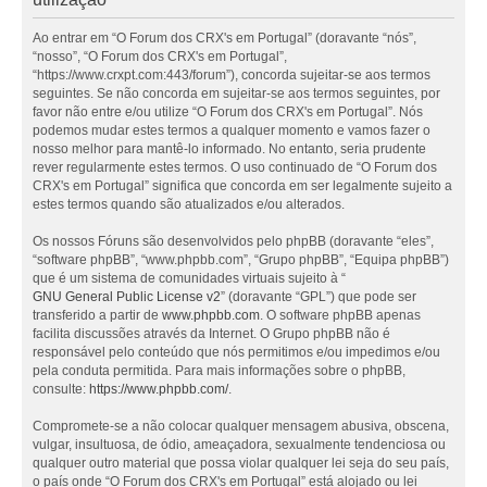
Ao entrar em “O Forum dos CRX's em Portugal” (doravante “nós”,
“nosso”, “O Forum dos CRX's em Portugal”,
“https://www.crxpt.com:443/forum”), concorda sujeitar-se aos termos
seguintes. Se não concorda em sujeitar-se aos termos seguintes, por
favor não entre e/ou utilize “O Forum dos CRX's em Portugal”. Nós
podemos mudar estes termos a qualquer momento e vamos fazer o
nosso melhor para mantê-lo informado. No entanto, seria prudente
rever regularmente estes termos. O uso continuado de “O Forum dos
CRX's em Portugal” significa que concorda em ser legalmente sujeito a
estes termos quando são atualizados e/ou alterados.
Os nossos Fóruns são desenvolvidos pelo phpBB (doravante “eles”,
“software phpBB”, “www.phpbb.com”, “Grupo phpBB”, “Equipa phpBB”)
que é um sistema de comunidades virtuais sujeito à “
GNU General Public License v2
” (doravante “GPL”) que pode ser
transferido a partir de
www.phpbb.com
. O software phpBB apenas
facilita discussões através da Internet. O Grupo phpBB não é
responsável pelo conteúdo que nós permitimos e/ou impedimos e/ou
pela conduta permitida. Para mais informações sobre o phpBB,
consulte:
https://www.phpbb.com/
.
Compromete-se a não colocar qualquer mensagem abusiva, obscena,
vulgar, insultuosa, de ódio, ameaçadora, sexualmente tendenciosa ou
qualquer outro material que possa violar qualquer lei seja do seu país,
o país onde “O Forum dos CRX's em Portugal” está alojado ou lei