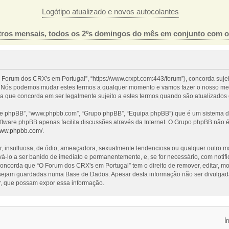
Logótipo atualizado e novos autocolantes
ros mensais, todos os 2ºs domingos do mês em conjunto com 
 Forum dos CRX's em Portugal”, “https://www.crxpt.com:443/forum”), concorda suje
l”. Nós podemos mudar estes termos a qualquer momento e vamos fazer o nosso mel
a que concorda em ser legalmente sujeito a estes termos quando são atualizados 
re phpBB”, “www.phpbb.com”, “Grupo phpBB”, “Equipa phpBB”) que é um sistema de 
oftware phpBB apenas facilita discussões através da Internet. O Grupo phpBB não
/www.phpbb.com/
.
nsultuosa, de ódio, ameaçadora, sexualmente tendenciosa ou qualquer outro mater
evá-lo a ser banido de imediato e permanentemente, e, se for necessário, com noti
ncorda que “O Forum dos CRX's em Portugal” tem o direito de remover, editar, mo
 sejam guardadas numa Base de Dados. Apesar desta informação não ser divulgada
, que possam expor essa informação.
Í