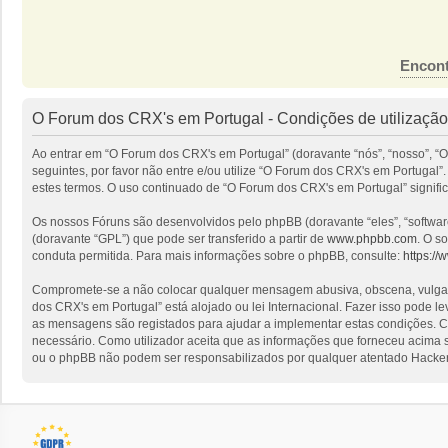
Encont
O Forum dos CRX's em Portugal - Condições de utilização
Ao entrar em “O Forum dos CRX's em Portugal” (doravante “nós”, “nosso”, “O
seguintes, por favor não entre e/ou utilize “O Forum dos CRX's em Portuga
estes termos. O uso continuado de “O Forum dos CRX's em Portugal” signific
Os nossos Fóruns são desenvolvidos pelo phpBB (doravante “eles”, “softwa
(doravante “GPL”) que pode ser transferido a partir de
www.phpbb.com
. O s
conduta permitida. Para mais informações sobre o phpBB, consulte:
https:/
Compromete-se a não colocar qualquer mensagem abusiva, obscena, vulgar, i
dos CRX's em Portugal” está alojado ou lei Internacional. Fazer isso pode l
as mensagens são registados para ajudar a implementar estas condições. Co
necessário. Como utilizador aceita que as informações que forneceu acima
ou o phpBB não podem ser responsabilizados por qualquer atentado Hacker