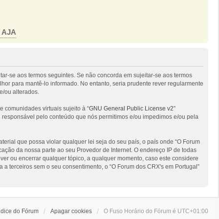
o AJA
itar-se aos termos seguintes. Se não concorda em sujeitar-se aos termos
hor para mantê-lo informado. No entanto, seria prudente rever regularmente
e/ou alterados.
comunidades virtuais sujeito à “
GNU General Public License v2
”
 é responsável pelo conteúdo que nós permitimos e/ou impedimos e/ou pela
ial que possa violar qualquer lei seja do seu país, o país onde “O Forum
ficação da nossa parte ao seu Provedor de Internet. O endereço IP de todas
ver ou encerrar qualquer tópico, a qualquer momento, caso este considere
 a terceiros sem o seu consentimento, o “O Forum dos CRX's em Portugal”
ndice do Fórum
Apagar cookies
O Fuso Horário do Fórum é
UTC+01:00