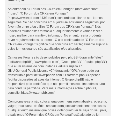
Ao entrar em “O Forum dos CRX's em Portugal” (doravante “nós”,
“nosso”, “O Forum dos CRX's em Portugal”,
“https://www.crxpt.com:443/forum”), concorda sujeitar-se aos termos
seguintes. Se não concorda em sujeitar-se aos termos seguintes, por
favor não entre e/ou utilize “O Forum dos CRX's em Portugal”. Nós
podemos mudar estes termos a qualquer momento e vamos fazer o
nosso melhor para mantê-lo informado. No entanto, seria prudente
rever regularmente estes termos. O uso continuado de “O Forum dos
CRX's em Portugal” significa que concorda em ser legalmente sujeito a
estes termos quando são atualizados e/ou alterados.
Os nossos Fóruns são desenvolvidos pelo phpBB (doravante “eles”,
“software phpBB”, “www.phpbb.com”, “Grupo phpBB”, “Equipa phpBB”)
que é um sistema de comunidades virtuais sujeito à “
GNU General Public License v2
” (doravante “GPL”) que pode ser
transferido a partir de
www.phpbb.com
. O software phpBB apenas
facilita discussões através da Internet. O Grupo phpBB não é
responsável pelo conteúdo que nós permitimos e/ou impedimos e/ou
pela conduta permitida. Para mais informações sobre o phpBB,
consulte:
https://www.phpbb.com/
.
Compromete-se a não colocar qualquer mensagem abusiva, obscena,
vulgar, insultuosa, de ódio, ameaçadora, sexualmente tendenciosa ou
qualquer outro material que possa violar qualquer lei seja do seu país,
o país onde “O Forum dos CRX's em Portugal” está alojado ou lei