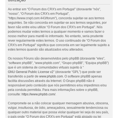
Ao entrar em “O Forum dos CRX's em Portugal” (doravante “nós”,
“nosso”, “O Forum dos CRX's em Portugal”,
“https://www.crxpt.com:443/forum”), concorda sujeitar-se aos termos
seguintes. Se não concorda em sujeitar-se aos termos seguintes, por
favor não entre e/ou utilize “O Forum dos CRX's em Portugal”. Nós
podemos mudar estes termos a qualquer momento e vamos fazer o
nosso melhor para mantê-lo informado. No entanto, seria prudente
rever regularmente estes termos. O uso continuado de “O Forum dos
CRX's em Portugal” significa que concorda em ser legalmente sujeito a
estes termos quando são atualizados e/ou alterados.
Os nossos Fóruns são desenvolvidos pelo phpBB (doravante “eles”,
“software phpBB”, “www.phpbb.com”, “Grupo phpBB”, “Equipa phpBB”)
que é um sistema de comunidades virtuais sujeito à “
GNU General Public License v2
” (doravante “GPL”) que pode ser
transferido a partir de
www.phpbb.com
. O software phpBB apenas
facilita discussões através da Internet. O Grupo phpBB não é
responsável pelo conteúdo que nós permitimos e/ou impedimos e/ou
pela conduta permitida. Para mais informações sobre o phpBB,
consulte:
https://www.phpbb.com/
.
Compromete-se a não colocar qualquer mensagem abusiva, obscena,
vulgar, insultuosa, de ódio, ameaçadora, sexualmente tendenciosa ou
qualquer outro material que possa violar qualquer lei seja do seu país,
o país onde “O Forum dos CRX's em Portugal” está alojado ou lei