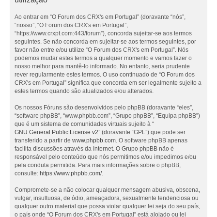
Ao entrar em “O Forum dos CRX's em Portugal” (doravante “nós”,
“nosso”, “O Forum dos CRX's em Portugal”,
“https://www.crxpt.com:443/forum”), concorda sujeitar-se aos termos
seguintes. Se não concorda em sujeitar-se aos termos seguintes, por
favor não entre e/ou utilize “O Forum dos CRX's em Portugal”. Nós
podemos mudar estes termos a qualquer momento e vamos fazer o
nosso melhor para mantê-lo informado. No entanto, seria prudente
rever regularmente estes termos. O uso continuado de “O Forum dos
CRX's em Portugal” significa que concorda em ser legalmente sujeito a
estes termos quando são atualizados e/ou alterados.
Os nossos Fóruns são desenvolvidos pelo phpBB (doravante “eles”,
“software phpBB”, “www.phpbb.com”, “Grupo phpBB”, “Equipa phpBB”)
que é um sistema de comunidades virtuais sujeito à “
GNU General Public License v2
” (doravante “GPL”) que pode ser
transferido a partir de
www.phpbb.com
. O software phpBB apenas
facilita discussões através da Internet. O Grupo phpBB não é
responsável pelo conteúdo que nós permitimos e/ou impedimos e/ou
pela conduta permitida. Para mais informações sobre o phpBB,
consulte:
https://www.phpbb.com/
.
Compromete-se a não colocar qualquer mensagem abusiva, obscena,
vulgar, insultuosa, de ódio, ameaçadora, sexualmente tendenciosa ou
qualquer outro material que possa violar qualquer lei seja do seu país,
o país onde “O Forum dos CRX's em Portugal” está alojado ou lei