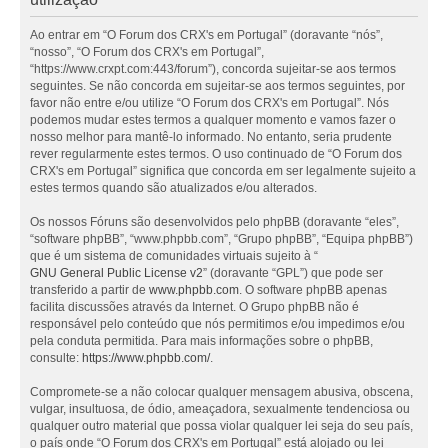
Ao entrar em “O Forum dos CRX's em Portugal” (doravante “nós”,
“nosso”, “O Forum dos CRX's em Portugal”,
“https://www.crxpt.com:443/forum”), concorda sujeitar-se aos termos
seguintes. Se não concorda em sujeitar-se aos termos seguintes, por
favor não entre e/ou utilize “O Forum dos CRX's em Portugal”. Nós
podemos mudar estes termos a qualquer momento e vamos fazer o
nosso melhor para mantê-lo informado. No entanto, seria prudente
rever regularmente estes termos. O uso continuado de “O Forum dos
CRX's em Portugal” significa que concorda em ser legalmente sujeito a
estes termos quando são atualizados e/ou alterados.
Os nossos Fóruns são desenvolvidos pelo phpBB (doravante “eles”,
“software phpBB”, “www.phpbb.com”, “Grupo phpBB”, “Equipa phpBB”)
que é um sistema de comunidades virtuais sujeito à “
GNU General Public License v2
” (doravante “GPL”) que pode ser
transferido a partir de
www.phpbb.com
. O software phpBB apenas
facilita discussões através da Internet. O Grupo phpBB não é
responsável pelo conteúdo que nós permitimos e/ou impedimos e/ou
pela conduta permitida. Para mais informações sobre o phpBB,
consulte:
https://www.phpbb.com/
.
Compromete-se a não colocar qualquer mensagem abusiva, obscena,
vulgar, insultuosa, de ódio, ameaçadora, sexualmente tendenciosa ou
qualquer outro material que possa violar qualquer lei seja do seu país,
o país onde “O Forum dos CRX's em Portugal” está alojado ou lei