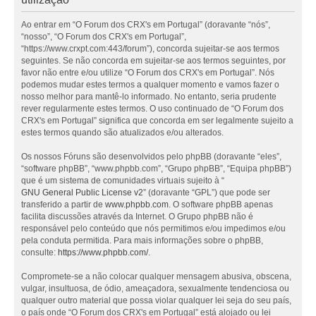
Ao entrar em “O Forum dos CRX's em Portugal” (doravante “nós”,
“nosso”, “O Forum dos CRX's em Portugal”,
“https://www.crxpt.com:443/forum”), concorda sujeitar-se aos termos
seguintes. Se não concorda em sujeitar-se aos termos seguintes, por
favor não entre e/ou utilize “O Forum dos CRX's em Portugal”. Nós
podemos mudar estes termos a qualquer momento e vamos fazer o
nosso melhor para mantê-lo informado. No entanto, seria prudente
rever regularmente estes termos. O uso continuado de “O Forum dos
CRX's em Portugal” significa que concorda em ser legalmente sujeito a
estes termos quando são atualizados e/ou alterados.
Os nossos Fóruns são desenvolvidos pelo phpBB (doravante “eles”,
“software phpBB”, “www.phpbb.com”, “Grupo phpBB”, “Equipa phpBB”)
que é um sistema de comunidades virtuais sujeito à “
GNU General Public License v2
” (doravante “GPL”) que pode ser
transferido a partir de
www.phpbb.com
. O software phpBB apenas
facilita discussões através da Internet. O Grupo phpBB não é
responsável pelo conteúdo que nós permitimos e/ou impedimos e/ou
pela conduta permitida. Para mais informações sobre o phpBB,
consulte:
https://www.phpbb.com/
.
Compromete-se a não colocar qualquer mensagem abusiva, obscena,
vulgar, insultuosa, de ódio, ameaçadora, sexualmente tendenciosa ou
qualquer outro material que possa violar qualquer lei seja do seu país,
o país onde “O Forum dos CRX's em Portugal” está alojado ou lei