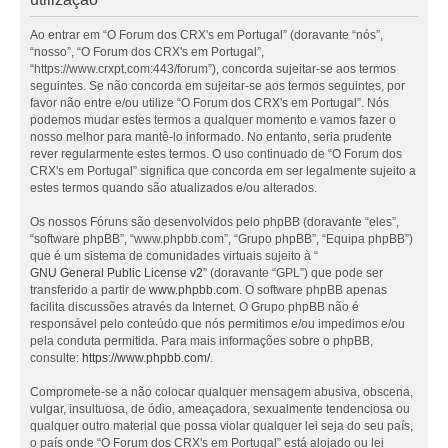
Ao entrar em “O Forum dos CRX's em Portugal” (doravante “nós”,
“nosso”, “O Forum dos CRX's em Portugal”,
“https://www.crxpt.com:443/forum”), concorda sujeitar-se aos termos
seguintes. Se não concorda em sujeitar-se aos termos seguintes, por
favor não entre e/ou utilize “O Forum dos CRX's em Portugal”. Nós
podemos mudar estes termos a qualquer momento e vamos fazer o
nosso melhor para mantê-lo informado. No entanto, seria prudente
rever regularmente estes termos. O uso continuado de “O Forum dos
CRX's em Portugal” significa que concorda em ser legalmente sujeito a
estes termos quando são atualizados e/ou alterados.
Os nossos Fóruns são desenvolvidos pelo phpBB (doravante “eles”,
“software phpBB”, “www.phpbb.com”, “Grupo phpBB”, “Equipa phpBB”)
que é um sistema de comunidades virtuais sujeito à “
GNU General Public License v2
” (doravante “GPL”) que pode ser
transferido a partir de
www.phpbb.com
. O software phpBB apenas
facilita discussões através da Internet. O Grupo phpBB não é
responsável pelo conteúdo que nós permitimos e/ou impedimos e/ou
pela conduta permitida. Para mais informações sobre o phpBB,
consulte:
https://www.phpbb.com/
.
Compromete-se a não colocar qualquer mensagem abusiva, obscena,
vulgar, insultuosa, de ódio, ameaçadora, sexualmente tendenciosa ou
qualquer outro material que possa violar qualquer lei seja do seu país,
o país onde “O Forum dos CRX's em Portugal” está alojado ou lei