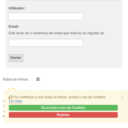
Utilizador:
Email:
Este deve ser o endereço de email que indicou ao registar-se.
Índice do Fórum
×
Ao continuar a sua visita ao fórum, aceita o use de cookies.
Ler mais
Desenvolvido por
phpBB
® Forum Software © phpBB Limited
Traduzido por:
phpBB Portugal
Eu aceito o uso de Cookies
Style
we_universal
created by INVENTEA & v12mike
Rejeitar
Privacidade
|
Termos