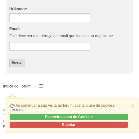
Utilizador:
Email:
Este deve ser o endereço de email que indicou ao registar-se.
Índice do Fórum
×
Ao continuar a sua visita ao fórum, aceita o use de cookies.
Ler mais
Desenvolvido por
phpBB
® Forum Software © phpBB Limited
Traduzido por:
phpBB Portugal
Eu aceito o uso de Cookies
Style
we_universal
created by INVENTEA & v12mike
Rejeitar
Privacidade
|
Termos