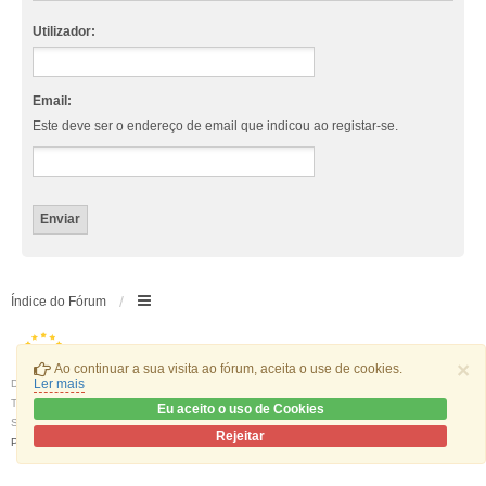
Utilizador:
Email:
Este deve ser o endereço de email que indicou ao registar-se.
Índice do Fórum
×
Ao continuar a sua visita ao fórum, aceita o use de cookies.
Ler mais
Desenvolvido por
phpBB
® Forum Software © phpBB Limited
Traduzido por:
phpBB Portugal
Eu aceito o uso de Cookies
Style
we_universal
created by INVENTEA & v12mike
Rejeitar
Privacidade
|
Termos