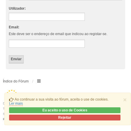
Utilizador:
Email:
Este deve ser o endereço de email que indicou ao registar-se.
Índice do Fórum
×
Ao continuar a sua visita ao fórum, aceita o use de cookies.
Ler mais
Desenvolvido por
phpBB
® Forum Software © phpBB Limited
Traduzido por:
phpBB Portugal
Eu aceito o uso de Cookies
Style
we_universal
created by INVENTEA & v12mike
Rejeitar
Privacidade
|
Termos