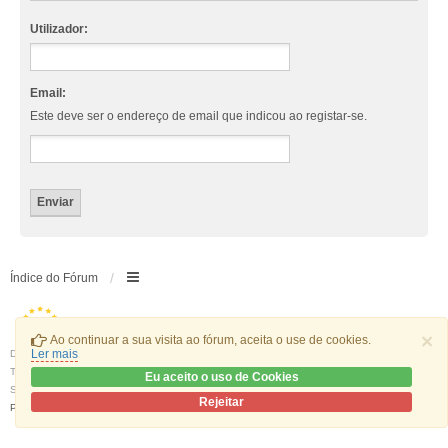
Utilizador:
Email:
Este deve ser o endereço de email que indicou ao registar-se.
Índice do Fórum
×
Ao continuar a sua visita ao fórum, aceita o use de cookies.
Ler mais
Desenvolvido por
phpBB
® Forum Software © phpBB Limited
Traduzido por:
phpBB Portugal
Eu aceito o uso de Cookies
Style
we_universal
created by INVENTEA & v12mike
Rejeitar
Privacidade
|
Termos