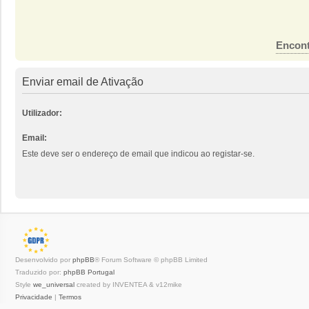
Encont
Enviar email de Ativação
Utilizador:
Email:
Este deve ser o endereço de email que indicou ao registar-se.
Desenvolvido por
phpBB
® Forum Software © phpBB Limited
Traduzido por:
phpBB Portugal
Style
we_universal
created by INVENTEA & v12mike
Privacidade
|
Termos