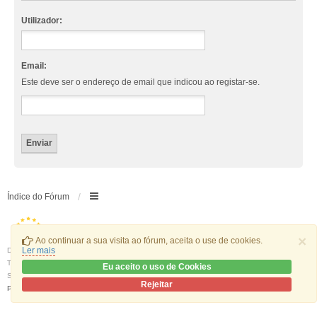
Utilizador:
Email:
Este deve ser o endereço de email que indicou ao registar-se.
Índice do Fórum
×
Ao continuar a sua visita ao fórum, aceita o use de cookies.
Ler mais
Desenvolvido por
phpBB
® Forum Software © phpBB Limited
Traduzido por:
phpBB Portugal
Eu aceito o uso de Cookies
Style
we_universal
created by INVENTEA & v12mike
Rejeitar
Privacidade
|
Termos