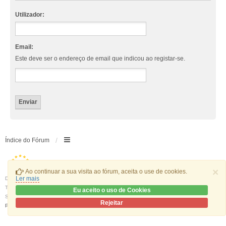
Utilizador:
Email:
Este deve ser o endereço de email que indicou ao registar-se.
Índice do Fórum
×
Ao continuar a sua visita ao fórum, aceita o use de cookies.
Ler mais
Desenvolvido por
phpBB
® Forum Software © phpBB Limited
Traduzido por:
phpBB Portugal
Eu aceito o uso de Cookies
Style
we_universal
created by INVENTEA & v12mike
Rejeitar
Privacidade
|
Termos