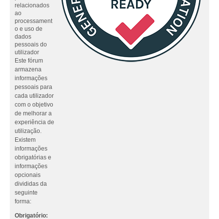
relacionados
ao
processament
o e uso de
dados
pessoais do
utilizador
Este fórum
armazena
informações
pessoais para
cada utilizador
com o objetivo
de melhorar a
experiência de
utilização.
Existem
informações
obrigatórias e
informações
opcionais
divididas da
seguinte
forma:
Obrigatório: