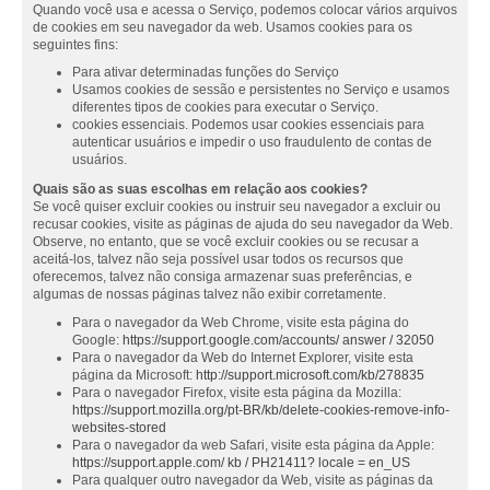
Quando você usa e acessa o Serviço, podemos colocar vários arquivos
de cookies em seu navegador da web. Usamos cookies para os
seguintes fins:
Para ativar determinadas funções do Serviço
Usamos cookies de sessão e persistentes no Serviço e usamos
diferentes tipos de cookies para executar o Serviço.
cookies essenciais. Podemos usar cookies essenciais para
autenticar usuários e impedir o uso fraudulento de contas de
usuários.
Quais são as suas escolhas em relação aos cookies?
Se você quiser excluir cookies ou instruir seu navegador a excluir ou
recusar cookies, visite as páginas de ajuda do seu navegador da Web.
Observe, no entanto, que se você excluir cookies ou se recusar a
aceitá-los, talvez não seja possível usar todos os recursos que
oferecemos, talvez não consiga armazenar suas preferências, e
algumas de nossas páginas talvez não exibir corretamente.
Para o navegador da Web Chrome, visite esta página do
Google:
https://support.google.com/accounts/ answer / 32050
Para o navegador da Web do Internet Explorer, visite esta
página da Microsoft:
http://support.microsoft.com/kb/278835
Para o navegador Firefox, visite esta página da Mozilla:
https://support.mozilla.org/pt-BR/kb/delete-cookies-remove-info-
websites-stored
Para o navegador da web Safari, visite esta página da Apple:
https://support.apple.com/ kb / PH21411? locale = en_US
Para qualquer outro navegador da Web, visite as páginas da