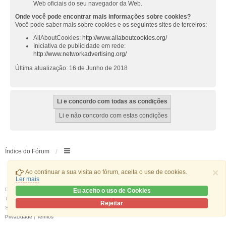
Web oficiais do seu navegador da Web.
Onde você pode encontrar mais informações sobre cookies?
Você pode saber mais sobre cookies e os seguintes sites de terceiros:
AllAboutCookies:
http://www.allaboutcookies.org/
Iniciativa de publicidade em rede:
http://www.networkadvertising.org/
Última atualização: 16 de Junho de 2018
Índice do Fórum
×
Ao continuar a sua visita ao fórum, aceita o use de cookies.
Ler mais
Desenvolvido por
phpBB
® Forum Software © phpBB Limited
Eu aceito o uso de Cookies
Traduzido por:
phpBB Portugal
Rejeitar
Style
we_universal
created by INVENTEA & v12mike
Privacidade
|
Termos