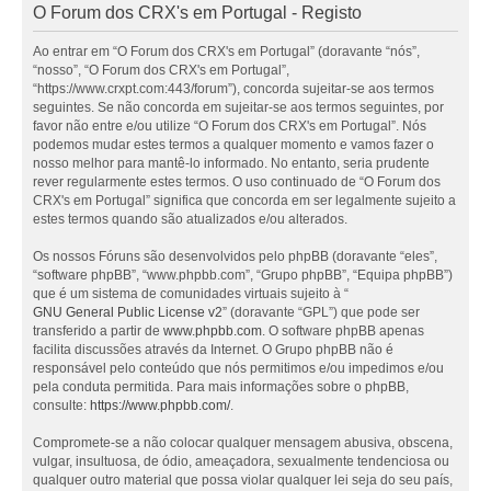
O Forum dos CRX's em Portugal - Registo
Ao entrar em “O Forum dos CRX's em Portugal” (doravante “nós”,
“nosso”, “O Forum dos CRX's em Portugal”,
“https://www.crxpt.com:443/forum”), concorda sujeitar-se aos termos
seguintes. Se não concorda em sujeitar-se aos termos seguintes, por
favor não entre e/ou utilize “O Forum dos CRX's em Portugal”. Nós
podemos mudar estes termos a qualquer momento e vamos fazer o
nosso melhor para mantê-lo informado. No entanto, seria prudente
rever regularmente estes termos. O uso continuado de “O Forum dos
CRX's em Portugal” significa que concorda em ser legalmente sujeito a
estes termos quando são atualizados e/ou alterados.
Os nossos Fóruns são desenvolvidos pelo phpBB (doravante “eles”,
“software phpBB”, “www.phpbb.com”, “Grupo phpBB”, “Equipa phpBB”)
que é um sistema de comunidades virtuais sujeito à “
GNU General Public License v2
” (doravante “GPL”) que pode ser
transferido a partir de
www.phpbb.com
. O software phpBB apenas
facilita discussões através da Internet. O Grupo phpBB não é
responsável pelo conteúdo que nós permitimos e/ou impedimos e/ou
pela conduta permitida. Para mais informações sobre o phpBB,
consulte:
https://www.phpbb.com/
.
Compromete-se a não colocar qualquer mensagem abusiva, obscena,
vulgar, insultuosa, de ódio, ameaçadora, sexualmente tendenciosa ou
qualquer outro material que possa violar qualquer lei seja do seu país,