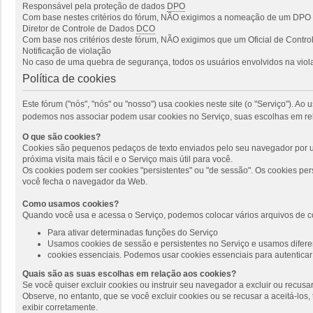
Responsável pela proteção de dados
DPO
Com base nestes critérios do fórum, NÃO exigimos a nomeação de um DPO p
Diretor de Controle de Dados
DCO
Com base nos critérios deste fórum, NÃO exigimos que um Oficial de Cont
Notificação de violação
No caso de uma quebra de segurança, todos os usuários envolvidos na viola
Política de cookies
Este fórum ("nós", "nós" ou "nosso") usa cookies neste site (o "Serviço"). 
podemos nos associar podem usar cookies no Serviço, suas escolhas em rel
O que são cookies?
Cookies são pequenos pedaços de texto enviados pelo seu navegador por um
próxima visita mais fácil e o Serviço mais útil para você.
Os cookies podem ser cookies "persistentes" ou "de sessão". Os cookies pe
você fecha o navegador da Web.
Como usamos cookies?
Quando você usa e acessa o Serviço, podemos colocar vários arquivos de c
Para ativar determinadas funções do Serviço
Usamos cookies de sessão e persistentes no Serviço e usamos diferen
cookies essenciais. Podemos usar cookies essenciais para autenticar 
Quais são as suas escolhas em relação aos cookies?
Se você quiser excluir cookies ou instruir seu navegador a excluir ou recus
Observe, no entanto, que se você excluir cookies ou se recusar a aceitá-lo
exibir corretamente.