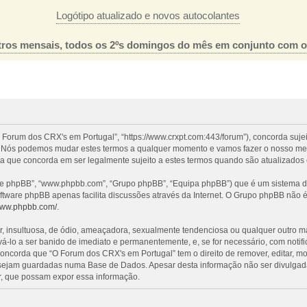
Logótipo atualizado e novos autocolantes
ros mensais, todos os 2ºs domingos do mês em conjunto com 
 Forum dos CRX's em Portugal”, “https://www.crxpt.com:443/forum”), concorda suje
l”. Nós podemos mudar estes termos a qualquer momento e vamos fazer o nosso mel
a que concorda em ser legalmente sujeito a estes termos quando são atualizados 
re phpBB”, “www.phpbb.com”, “Grupo phpBB”, “Equipa phpBB”) que é um sistema de 
oftware phpBB apenas facilita discussões através da Internet. O Grupo phpBB não
/www.phpbb.com/
.
nsultuosa, de ódio, ameaçadora, sexualmente tendenciosa ou qualquer outro mater
evá-lo a ser banido de imediato e permanentemente, e, se for necessário, com noti
ncorda que “O Forum dos CRX's em Portugal” tem o direito de remover, editar, mo
 sejam guardadas numa Base de Dados. Apesar desta informação não ser divulgada
, que possam expor essa informação.