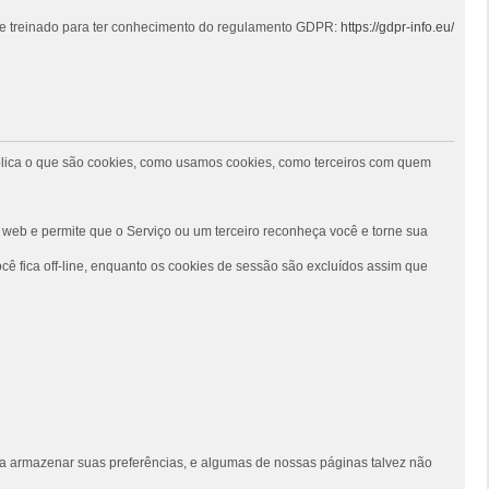
 e treinado para ter conhecimento do regulamento GDPR:
https://gdpr-info.eu/
 explica o que são cookies, como usamos cookies, como terceiros com quem
web e permite que o Serviço ou um terceiro reconheça você e torne sua
ê fica off-line, enquanto os cookies de sessão são excluídos assim que
siga armazenar suas preferências, e algumas de nossas páginas talvez não