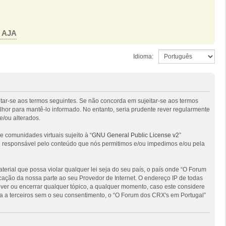
o AJA
Idioma:
itar-se aos termos seguintes. Se não concorda em sujeitar-se aos termos
hor para mantê-lo informado. No entanto, seria prudente rever regularmente
e/ou alterados.
comunidades virtuais sujeito à “
GNU General Public License v2
”
 é responsável pelo conteúdo que nós permitimos e/ou impedimos e/ou pela
ial que possa violar qualquer lei seja do seu país, o país onde “O Forum
ficação da nossa parte ao seu Provedor de Internet. O endereço IP de todas
ver ou encerrar qualquer tópico, a qualquer momento, caso este considere
 a terceiros sem o seu consentimento, o “O Forum dos CRX's em Portugal”