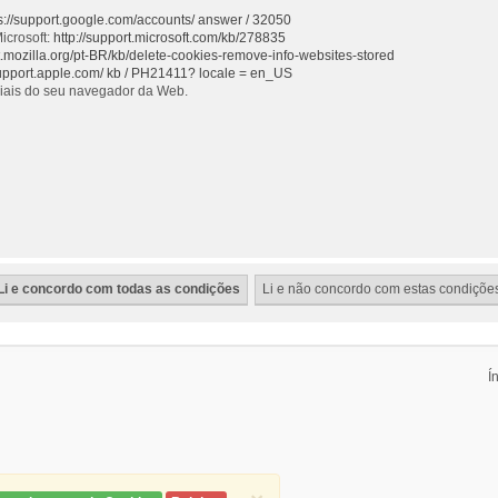
s://support.google.com/accounts/ answer / 32050
icrosoft:
http://support.microsoft.com/kb/278835
rt.mozilla.org/pt-BR/kb/delete-cookies-remove-info-websites-stored
support.apple.com/ kb / PH21411? locale = en_US
ciais do seu navegador da Web.
Í