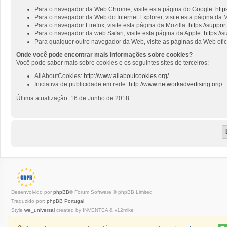
Para o navegador da Web Chrome, visite esta página do Google:
http
Para o navegador da Web do Internet Explorer, visite esta página da M
Para o navegador Firefox, visite esta página da Mozilla:
https://suppo
Para o navegador da web Safari, visite esta página da Apple:
https://
Para qualquer outro navegador da Web, visite as páginas da Web ofi
Onde você pode encontrar mais informações sobre cookies?
Você pode saber mais sobre cookies e os seguintes sites de terceiros:
AllAboutCookies:
http://www.allaboutcookies.org/
Iniciativa de publicidade em rede:
http://www.networkadvertising.org/
Última atualização: 16 de Junho de 2018
Desenvolvido por
phpBB
® Forum Software © phpBB Limited
Traduzido por:
phpBB Portugal
Style
we_universal
created by INVENTEA & v12mike
Privacidade
|
Termos