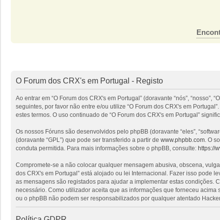
Encont
O Forum dos CRX's em Portugal - Registo
Ao entrar em “O Forum dos CRX's em Portugal” (doravante “nós”, “nosso”, “O
seguintes, por favor não entre e/ou utilize “O Forum dos CRX's em Portuga
estes termos. O uso continuado de “O Forum dos CRX's em Portugal” signific
Os nossos Fóruns são desenvolvidos pelo phpBB (doravante “eles”, “softwa
(doravante “GPL”) que pode ser transferido a partir de
www.phpbb.com
. O s
conduta permitida. Para mais informações sobre o phpBB, consulte:
https:/
Compromete-se a não colocar qualquer mensagem abusiva, obscena, vulgar, i
dos CRX's em Portugal” está alojado ou lei Internacional. Fazer isso pode l
as mensagens são registados para ajudar a implementar estas condições. Co
necessário. Como utilizador aceita que as informações que forneceu acima
ou o phpBB não podem ser responsabilizados por qualquer atentado Hacker
Política GDPR