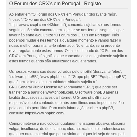
O Forum dos CRX's em Portugal - Registo
Ao entrar em “O Forum dos CRX's em Portugal” (doravante “nós”,
“nosso”, “O Forum dos CRX's em Portugal”,
“https://www.crxpt.com:443/forum”), concorda sujeitar-se aos termos
seguintes. Se não concorda em sujeitar-se aos termos seguintes, por
favor não entre e/ou utilize “O Forum dos CRX's em Portugal”. Nós
podemos mudar estes termos a qualquer momento e vamos fazer o
nosso melhor para mantê-lo informado. No entanto, seria prudente
rever regularmente estes termos. O uso continuado de “O Forum dos
CRX's em Portugal” significa que concorda em ser legalmente sujeito a
estes termos quando são atualizados e/ou alterados.
Os nossos Fóruns são desenvolvidos pelo phpBB (doravante “eles”,
“software phpBB”, “www.phpbb.com”, “Grupo phpBB”, “Equipa phpBB”)
que é um sistema de comunidades virtuais sujeito à “
GNU General Public License v2
” (doravante “GPL”) que pode ser
transferido a partir de
www.phpbb.com
. O software phpBB apenas
facilita discussões através da Internet. O Grupo phpBB não é
responsável pelo conteúdo que nós permitimos e/ou impedimos e/ou
pela conduta permitida. Para mais informações sobre o phpBB,
consulte:
https://www.phpbb.com/
.
Compromete-se a não colocar qualquer mensagem abusiva, obscena,
vulgar, insultuosa, de ódio, ameaçadora, sexualmente tendenciosa ou
qualquer outro material que possa violar qualquer lei seja do seu país,