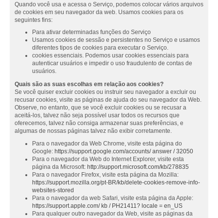
Quando você usa e acessa o Serviço, podemos colocar vários arquivos
de cookies em seu navegador da web. Usamos cookies para os
seguintes fins:
Para ativar determinadas funções do Serviço
Usamos cookies de sessão e persistentes no Serviço e usamos
diferentes tipos de cookies para executar o Serviço.
cookies essenciais. Podemos usar cookies essenciais para
autenticar usuários e impedir o uso fraudulento de contas de
usuários.
Quais são as suas escolhas em relação aos cookies?
Se você quiser excluir cookies ou instruir seu navegador a excluir ou
recusar cookies, visite as páginas de ajuda do seu navegador da Web.
Observe, no entanto, que se você excluir cookies ou se recusar a
aceitá-los, talvez não seja possível usar todos os recursos que
oferecemos, talvez não consiga armazenar suas preferências, e
algumas de nossas páginas talvez não exibir corretamente.
Para o navegador da Web Chrome, visite esta página do
Google:
https://support.google.com/accounts/ answer / 32050
Para o navegador da Web do Internet Explorer, visite esta
página da Microsoft:
http://support.microsoft.com/kb/278835
Para o navegador Firefox, visite esta página da Mozilla:
https://support.mozilla.org/pt-BR/kb/delete-cookies-remove-info-
websites-stored
Para o navegador da web Safari, visite esta página da Apple:
https://support.apple.com/ kb / PH21411? locale = en_US
Para qualquer outro navegador da Web, visite as páginas da