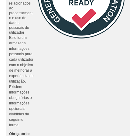
relacionados
ao
processament
o e uso de
dados
pessoais do
utilizador
Este fórum
armazena
informações
pessoais para
cada utilizador
com o objetivo
de melhorar a
experiência de
utilização.
Existem
informações
obrigatórias e
informações
opcionais
divididas da
seguinte
forma:
Obrigatório: