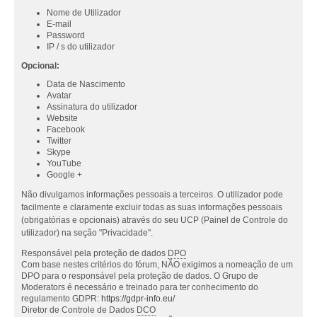
Nome de Utilizador
E-mail
Password
IP / s do utilizador
Opcional:
Data de Nascimento
Avatar
Assinatura do utilizador
Website
Facebook
Twitter
Skype
YouTube
Google +
Não divulgamos informações pessoais a terceiros. O utilizador pode
facilmente e claramente excluir todas as suas informações pessoais
(obrigatórias e opcionais) através do seu UCP (Painel de Controle do
utilizador) na seção "Privacidade".
Responsável pela proteção de dados
DPO
Com base nestes critérios do fórum, NÃO exigimos a nomeação de um
DPO para o responsável pela proteção de dados. O Grupo de
Moderators é necessário e treinado para ter conhecimento do
regulamento GDPR:
https://gdpr-info.eu/
Diretor de Controle de Dados
DCO