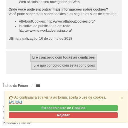
Web oficiais do seu navegador da Web.
Onde você pode encontrar mais informações sobre cookies?
Você pode saber mais sobre cookies e os seguintes sites de terceiros:
AllAboutCookies:
http://www.allaboutcookies.org/
Iniciativa de publicidade em rede:
http://www.networkadvertising.org/
Última atualização: 16 de Junho de 2018
Índice do Fórum
×
Ao continuar a sua visita ao fórum, aceita o use de cookies.
Ler mais
Desenvolvido por
phpBB
® Forum Software © phpBB Limited
Eu aceito o uso de Cookies
Traduzido por:
phpBB Portugal
Rejeitar
Style
we_universal
created by INVENTEA & v12mike
Privacidade
|
Termos