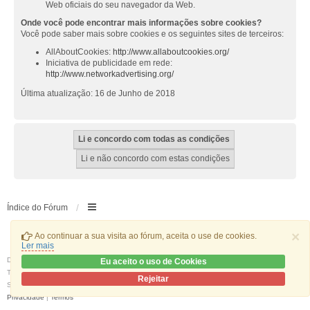
Web oficiais do seu navegador da Web.
Onde você pode encontrar mais informações sobre cookies?
Você pode saber mais sobre cookies e os seguintes sites de terceiros:
AllAboutCookies:
http://www.allaboutcookies.org/
Iniciativa de publicidade em rede:
http://www.networkadvertising.org/
Última atualização: 16 de Junho de 2018
Índice do Fórum
×
Ao continuar a sua visita ao fórum, aceita o use de cookies.
Ler mais
Desenvolvido por
phpBB
® Forum Software © phpBB Limited
Eu aceito o uso de Cookies
Traduzido por:
phpBB Portugal
Rejeitar
Style
we_universal
created by INVENTEA & v12mike
Privacidade
|
Termos