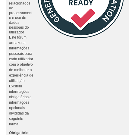
relacionados
ao
processament
o e uso de
dados
pessoais do
utilizador
Este fórum
armazena
informações
pessoais para
cada utilizador
com o objetivo
de melhorar a
experiência de
utilização.
Existem
informações
obrigatórias e
informações
opcionais
divididas da
seguinte
forma:
Obrigatório: