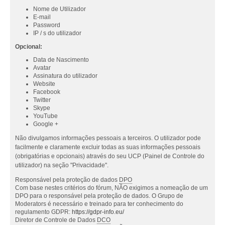
Nome de Utilizador
E-mail
Password
IP / s do utilizador
Opcional:
Data de Nascimento
Avatar
Assinatura do utilizador
Website
Facebook
Twitter
Skype
YouTube
Google +
Não divulgamos informações pessoais a terceiros. O utilizador pode
facilmente e claramente excluir todas as suas informações pessoais
(obrigatórias e opcionais) através do seu UCP (Painel de Controle do
utilizador) na seção "Privacidade".
Responsável pela proteção de dados
DPO
Com base nestes critérios do fórum, NÃO exigimos a nomeação de um
DPO para o responsável pela proteção de dados. O Grupo de
Moderators é necessário e treinado para ter conhecimento do
regulamento GDPR:
https://gdpr-info.eu/
Diretor de Controle de Dados
DCO