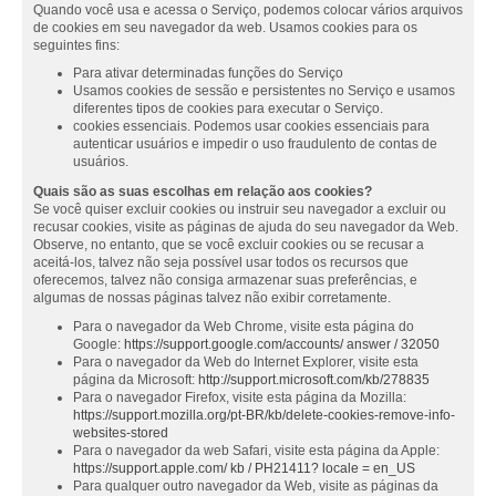
Quando você usa e acessa o Serviço, podemos colocar vários arquivos
de cookies em seu navegador da web. Usamos cookies para os
seguintes fins:
Para ativar determinadas funções do Serviço
Usamos cookies de sessão e persistentes no Serviço e usamos
diferentes tipos de cookies para executar o Serviço.
cookies essenciais. Podemos usar cookies essenciais para
autenticar usuários e impedir o uso fraudulento de contas de
usuários.
Quais são as suas escolhas em relação aos cookies?
Se você quiser excluir cookies ou instruir seu navegador a excluir ou
recusar cookies, visite as páginas de ajuda do seu navegador da Web.
Observe, no entanto, que se você excluir cookies ou se recusar a
aceitá-los, talvez não seja possível usar todos os recursos que
oferecemos, talvez não consiga armazenar suas preferências, e
algumas de nossas páginas talvez não exibir corretamente.
Para o navegador da Web Chrome, visite esta página do
Google:
https://support.google.com/accounts/ answer / 32050
Para o navegador da Web do Internet Explorer, visite esta
página da Microsoft:
http://support.microsoft.com/kb/278835
Para o navegador Firefox, visite esta página da Mozilla:
https://support.mozilla.org/pt-BR/kb/delete-cookies-remove-info-
websites-stored
Para o navegador da web Safari, visite esta página da Apple:
https://support.apple.com/ kb / PH21411? locale = en_US
Para qualquer outro navegador da Web, visite as páginas da