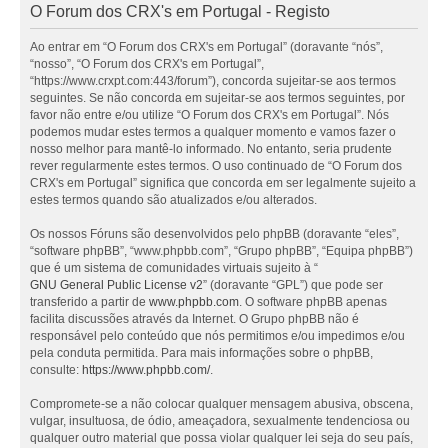
O Forum dos CRX's em Portugal - Registo
Ao entrar em “O Forum dos CRX's em Portugal” (doravante “nós”,
“nosso”, “O Forum dos CRX's em Portugal”,
“https://www.crxpt.com:443/forum”), concorda sujeitar-se aos termos
seguintes. Se não concorda em sujeitar-se aos termos seguintes, por
favor não entre e/ou utilize “O Forum dos CRX's em Portugal”. Nós
podemos mudar estes termos a qualquer momento e vamos fazer o
nosso melhor para mantê-lo informado. No entanto, seria prudente
rever regularmente estes termos. O uso continuado de “O Forum dos
CRX's em Portugal” significa que concorda em ser legalmente sujeito a
estes termos quando são atualizados e/ou alterados.
Os nossos Fóruns são desenvolvidos pelo phpBB (doravante “eles”,
“software phpBB”, “www.phpbb.com”, “Grupo phpBB”, “Equipa phpBB”)
que é um sistema de comunidades virtuais sujeito à “
GNU General Public License v2
” (doravante “GPL”) que pode ser
transferido a partir de
www.phpbb.com
. O software phpBB apenas
facilita discussões através da Internet. O Grupo phpBB não é
responsável pelo conteúdo que nós permitimos e/ou impedimos e/ou
pela conduta permitida. Para mais informações sobre o phpBB,
consulte:
https://www.phpbb.com/
.
Compromete-se a não colocar qualquer mensagem abusiva, obscena,
vulgar, insultuosa, de ódio, ameaçadora, sexualmente tendenciosa ou
qualquer outro material que possa violar qualquer lei seja do seu país,