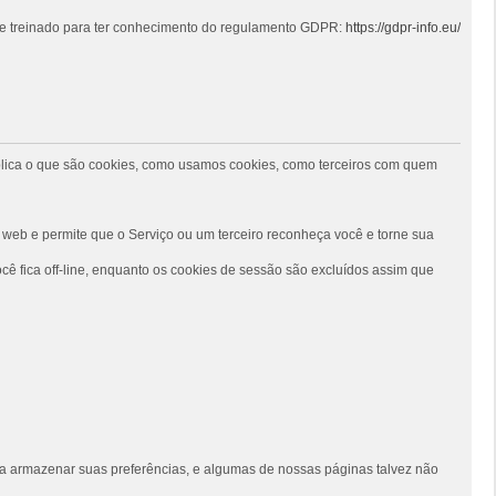
 e treinado para ter conhecimento do regulamento GDPR:
https://gdpr-info.eu/
 explica o que são cookies, como usamos cookies, como terceiros com quem
web e permite que o Serviço ou um terceiro reconheça você e torne sua
ê fica off-line, enquanto os cookies de sessão são excluídos assim que
siga armazenar suas preferências, e algumas de nossas páginas talvez não