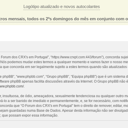
Logótipo atualizado e novos autocolantes
ros mensais, todos os 2ºs domingos do mês em conjunto com 
 Forum dos CRX's em Portugal”, “https://www.crxpt.com:443/forum”), concorda suje
l”. Nós podemos mudar estes termos a qualquer momento e vamos fazer o nosso mel
a que concorda em ser legalmente sujeito a estes termos quando são atualizados 
re phpBB”, “www.phpbb.com”, “Grupo phpBB”, “Equipa phpBB”) que é um sistema de 
oftware phpBB apenas facilita discussões através da Internet. O Grupo phpBB não
/www.phpbb.com/
.
nsultuosa, de ódio, ameaçadora, sexualmente tendenciosa ou qualquer outro mater
evá-lo a ser banido de imediato e permanentemente, e, se for necessário, com noti
ncorda que “O Forum dos CRX's em Portugal” tem o direito de remover, editar, mo
 sejam guardadas numa Base de Dados. Apesar desta informação não ser divulgada
, que possam expor essa informação.