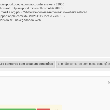
s://support.google.com/accounts/ answer / 32050
icrosoft:
http://support.microsoft.com/kb/278835
rt.mozilla.org/pt-BR/kb/delete-cookies-remove-info-websites-stored
support.apple.com/ kb / PH21411? locale = en_US
ciais do seu navegador da Web.
Í