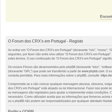
Encont
O Forum dos CRX's em Portugal - Registo
Ao entrar em “O Forum dos CRX's em Portugal” (doravante “nós”, “nosso”, “O
seguintes, por favor não entre e/ou utilize “O Forum dos CRX's em Portuga
estes termos. O uso continuado de “O Forum dos CRX's em Portugal” signific
Os nossos Fóruns são desenvolvidos pelo phpBB (doravante “eles”, “softwa
(doravante “GPL”) que pode ser transferido a partir de
www.phpbb.com
. O s
conduta permitida. Para mais informações sobre o phpBB, consulte:
https:/
Compromete-se a não colocar qualquer mensagem abusiva, obscena, vulgar, i
dos CRX's em Portugal” está alojado ou lei Internacional. Fazer isso pode l
as mensagens são registados para ajudar a implementar estas condições. Co
necessário. Como utilizador aceita que as informações que forneceu acima
ou o phpBB não podem ser responsabilizados por qualquer atentado Hacker
Política GDPR