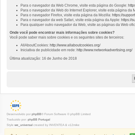
Para o navegador da Web Chrome, visite esta página do Google:
http
Para o navegador da Web do Internet Explorer, visite esta página da M
Para o navegador Firefox, visite esta página da Mozilla:
https://suppo
Para o navegador da web Safari, visite esta página da Apple:
https://
Para qualquer outro navegador da Web, visite as páginas da Web ofi
Onde você pode encontrar mais informações sobre cookies?
Você pode saber mais sobre cookies e os seguintes sites de terceiros:
AllAboutCookies:
http://www.allaboutcookies.org/
Iniciativa de publicidade em rede:
http://www.networkadvertising.org/
Última atualização: 16 de Junho de 2018
Desenvolvido por
phpBB
® Forum Software © phpBB Limited
Traduzido por:
phpBB Portugal
Style
we_universal
created by INVENTEA & v12mike
Privacidade
|
Termos