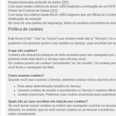
Responsável pela proteção de dados
DPO
Com base nestes critérios do fórum, NÃO exigimos a nomeação de um DPO p
Diretor de Controle de Dados
DCO
Com base nos critérios deste fórum, NÃO exigimos que um Oficial de Cont
Notificação de violação
No caso de uma quebra de segurança, todos os usuários envolvidos na viola
Política de cookies
Este fórum ("nós", "nós" ou "nosso") usa cookies neste site (o "Serviço"). 
podemos nos associar podem usar cookies no Serviço, suas escolhas em rel
O que são cookies?
Cookies são pequenos pedaços de texto enviados pelo seu navegador por um
próxima visita mais fácil e o Serviço mais útil para você.
Os cookies podem ser cookies "persistentes" ou "de sessão". Os cookies pe
você fecha o navegador da Web.
Como usamos cookies?
Quando você usa e acessa o Serviço, podemos colocar vários arquivos de c
Para ativar determinadas funções do Serviço
Usamos cookies de sessão e persistentes no Serviço e usamos diferen
cookies essenciais. Podemos usar cookies essenciais para autenticar 
Quais são as suas escolhas em relação aos cookies?
Se você quiser excluir cookies ou instruir seu navegador a excluir ou recus
Observe, no entanto, que se você excluir cookies ou se recusar a aceitá-lo
exibir corretamente.