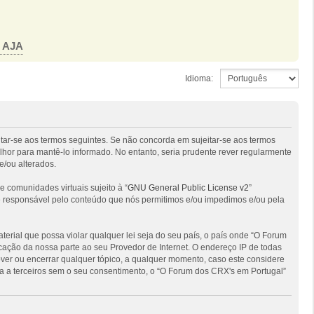
o AJA
Idioma:
itar-se aos termos seguintes. Se não concorda em sujeitar-se aos termos
hor para mantê-lo informado. No entanto, seria prudente rever regularmente
e/ou alterados.
comunidades virtuais sujeito à “
GNU General Public License v2
”
 é responsável pelo conteúdo que nós permitimos e/ou impedimos e/ou pela
ial que possa violar qualquer lei seja do seu país, o país onde “O Forum
ficação da nossa parte ao seu Provedor de Internet. O endereço IP de todas
ver ou encerrar qualquer tópico, a qualquer momento, caso este considere
 a terceiros sem o seu consentimento, o “O Forum dos CRX's em Portugal”