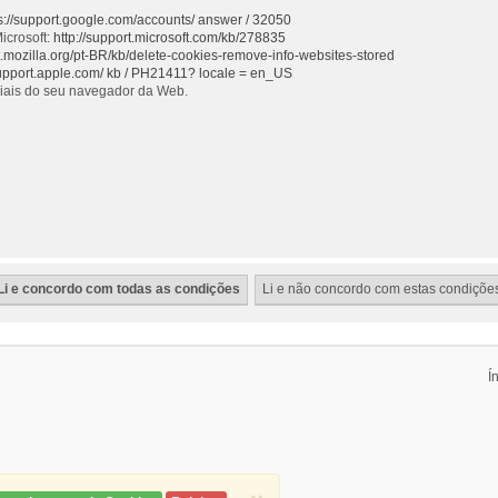
s://support.google.com/accounts/ answer / 32050
icrosoft:
http://support.microsoft.com/kb/278835
rt.mozilla.org/pt-BR/kb/delete-cookies-remove-info-websites-stored
support.apple.com/ kb / PH21411? locale = en_US
ciais do seu navegador da Web.
Í