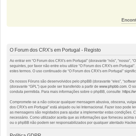
Encont
O Forum dos CRX's em Portugal - Registo
Ao entrar em “O Forum dos CRX's em Portugal” (doravante “nós”, “nosso”, “O
seguintes, por favor não entre e/ou utilize “O Forum dos CRX's em Portuga
estes termos. O uso continuado de “O Forum dos CRX's em Portugal” signific
Os nossos Fóruns são desenvolvidos pelo phpBB (doravante “eles”, “softwa
(doravante “GPL”) que pode ser transferido a partir de
www.phpbb.com
. O s
conduta permitida. Para mais informações sobre o phpBB, consulte:
https:/
Compromete-se a não colocar qualquer mensagem abusiva, obscena, vulgar, i
dos CRX's em Portugal” está alojado ou lei Internacional. Fazer isso pode l
as mensagens são registados para ajudar a implementar estas condições. Co
necessário. Como utilizador aceita que as informações que forneceu acima
ou o phpBB não podem ser responsabilizados por qualquer atentado Hacker
Política GDPR