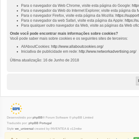
Para o navegador da Web Chrome, visite esta página do Google:
http
Para o navegador da Web do Internet Explorer, visite esta página da M
Para o navegador Firefox, visite esta página da Mozilla:
https://suppo
Para o navegador da web Safari, visite esta página da Apple:
https://
Para qualquer outro navegador da Web, visite as páginas da Web ofi
Onde você pode encontrar mais informações sobre cookies?
Você pode saber mais sobre cookies e os seguintes sites de terceiros:
AllAboutCookies:
http://www.allaboutcookies.org/
Iniciativa de publicidade em rede:
http://www.networkadvertising.org/
Última atualização: 16 de Junho de 2018
Desenvolvido por
phpBB
® Forum Software © phpBB Limited
Traduzido por:
phpBB Portugal
Style
we_universal
created by INVENTEA & v12mike
Privacidade
|
Termos