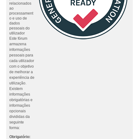
relacionados
ao
processament
o e uso de
dados
pessoais do
utilizador
Este fórum
armazena
informações
pessoais para
cada utilizador
com o objetivo
de melhorar a
experiência de
utilização.
Existem
informações
obrigatórias e
informações
opcionais
divididas da
seguinte
forma:
Obrigatório: