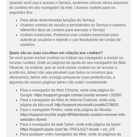
Quando você usa e acessa o Serviço, podemos colocar vários arquivos
de cookies em seu navegador da web. Usamos cookies para os
seguintes fins:
Para ativar determinadas funções do Serviço
Usamos cookies de sessão e persistentes no Serviço e usamos
diferentes tipos de cookies para executar o Serviço.
cookies essenciais. Podemos usar cookies essenciais para
autenticar usuários e impedir o uso fraudulento de contas de
usuários.
Quais são as suas escolhas em relação aos cookies?
Se você quiser excluir cookies ou instruir seu navegador a excluir ou
recusar cookies, visite as páginas de ajuda do seu navegador da Web.
Observe, no entanto, que se você excluir cookies ou se recusar a
aceitá-los, talvez não seja possível usar todos os recursos que
oferecemos, talvez não consiga armazenar suas preferências, e
algumas de nossas páginas talvez não exibir corretamente.
Para o navegador da Web Chrome, visite esta página do
Google:
https://support.google.com/accounts/ answer / 32050
Para o navegador da Web do Internet Explorer, visite esta
página da Microsoft:
http://support.microsoft.com/kb/278835
Para o navegador Firefox, visite esta página da Mozilla:
https://support.mozilla.org/pt-BR/kb/delete-cookies-remove-info-
websites-stored
Para o navegador da web Safari, visite esta página da Apple:
https://support.apple.com/ kb / PH21411? locale = en_US
Para qualquer outro navegador da Web, visite as páginas da