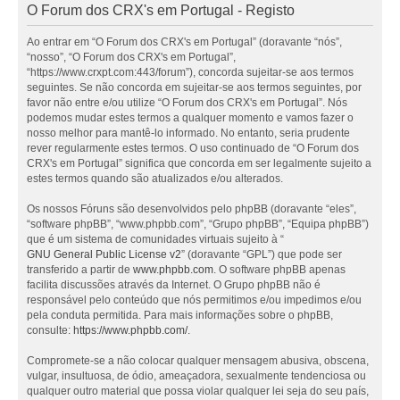
O Forum dos CRX's em Portugal - Registo
Ao entrar em “O Forum dos CRX's em Portugal” (doravante “nós”,
“nosso”, “O Forum dos CRX's em Portugal”,
“https://www.crxpt.com:443/forum”), concorda sujeitar-se aos termos
seguintes. Se não concorda em sujeitar-se aos termos seguintes, por
favor não entre e/ou utilize “O Forum dos CRX's em Portugal”. Nós
podemos mudar estes termos a qualquer momento e vamos fazer o
nosso melhor para mantê-lo informado. No entanto, seria prudente
rever regularmente estes termos. O uso continuado de “O Forum dos
CRX's em Portugal” significa que concorda em ser legalmente sujeito a
estes termos quando são atualizados e/ou alterados.
Os nossos Fóruns são desenvolvidos pelo phpBB (doravante “eles”,
“software phpBB”, “www.phpbb.com”, “Grupo phpBB”, “Equipa phpBB”)
que é um sistema de comunidades virtuais sujeito à “
GNU General Public License v2
” (doravante “GPL”) que pode ser
transferido a partir de
www.phpbb.com
. O software phpBB apenas
facilita discussões através da Internet. O Grupo phpBB não é
responsável pelo conteúdo que nós permitimos e/ou impedimos e/ou
pela conduta permitida. Para mais informações sobre o phpBB,
consulte:
https://www.phpbb.com/
.
Compromete-se a não colocar qualquer mensagem abusiva, obscena,
vulgar, insultuosa, de ódio, ameaçadora, sexualmente tendenciosa ou
qualquer outro material que possa violar qualquer lei seja do seu país,