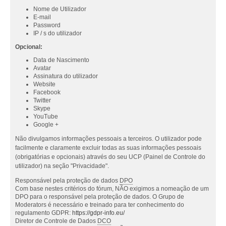
Nome de Utilizador
E-mail
Password
IP / s do utilizador
Opcional:
Data de Nascimento
Avatar
Assinatura do utilizador
Website
Facebook
Twitter
Skype
YouTube
Google +
Não divulgamos informações pessoais a terceiros. O utilizador pode
facilmente e claramente excluir todas as suas informações pessoais
(obrigatórias e opcionais) através do seu UCP (Painel de Controle do
utilizador) na seção "Privacidade".
Responsável pela proteção de dados
DPO
Com base nestes critérios do fórum, NÃO exigimos a nomeação de um
DPO para o responsável pela proteção de dados. O Grupo de
Moderators é necessário e treinado para ter conhecimento do
regulamento GDPR:
https://gdpr-info.eu/
Diretor de Controle de Dados
DCO