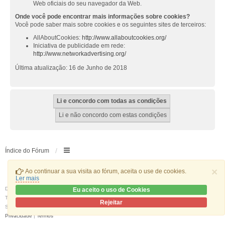
Web oficiais do seu navegador da Web.
Onde você pode encontrar mais informações sobre cookies?
Você pode saber mais sobre cookies e os seguintes sites de terceiros:
AllAboutCookies:
http://www.allaboutcookies.org/
Iniciativa de publicidade em rede:
http://www.networkadvertising.org/
Última atualização: 16 de Junho de 2018
Índice do Fórum
×
Ao continuar a sua visita ao fórum, aceita o use de cookies.
Ler mais
Desenvolvido por
phpBB
® Forum Software © phpBB Limited
Eu aceito o uso de Cookies
Traduzido por:
phpBB Portugal
Rejeitar
Style
we_universal
created by INVENTEA & v12mike
Privacidade
|
Termos