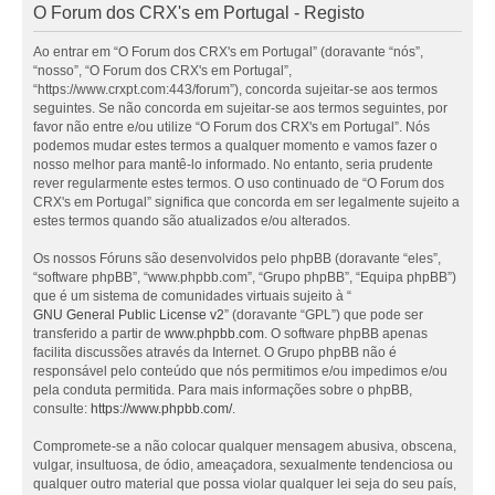
O Forum dos CRX's em Portugal - Registo
Ao entrar em “O Forum dos CRX's em Portugal” (doravante “nós”,
“nosso”, “O Forum dos CRX's em Portugal”,
“https://www.crxpt.com:443/forum”), concorda sujeitar-se aos termos
seguintes. Se não concorda em sujeitar-se aos termos seguintes, por
favor não entre e/ou utilize “O Forum dos CRX's em Portugal”. Nós
podemos mudar estes termos a qualquer momento e vamos fazer o
nosso melhor para mantê-lo informado. No entanto, seria prudente
rever regularmente estes termos. O uso continuado de “O Forum dos
CRX's em Portugal” significa que concorda em ser legalmente sujeito a
estes termos quando são atualizados e/ou alterados.
Os nossos Fóruns são desenvolvidos pelo phpBB (doravante “eles”,
“software phpBB”, “www.phpbb.com”, “Grupo phpBB”, “Equipa phpBB”)
que é um sistema de comunidades virtuais sujeito à “
GNU General Public License v2
” (doravante “GPL”) que pode ser
transferido a partir de
www.phpbb.com
. O software phpBB apenas
facilita discussões através da Internet. O Grupo phpBB não é
responsável pelo conteúdo que nós permitimos e/ou impedimos e/ou
pela conduta permitida. Para mais informações sobre o phpBB,
consulte:
https://www.phpbb.com/
.
Compromete-se a não colocar qualquer mensagem abusiva, obscena,
vulgar, insultuosa, de ódio, ameaçadora, sexualmente tendenciosa ou
qualquer outro material que possa violar qualquer lei seja do seu país,