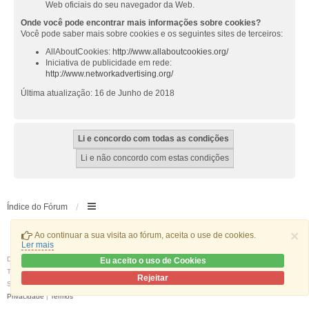
Web oficiais do seu navegador da Web.
Onde você pode encontrar mais informações sobre cookies?
Você pode saber mais sobre cookies e os seguintes sites de terceiros:
AllAboutCookies:
http://www.allaboutcookies.org/
Iniciativa de publicidade em rede:
http://www.networkadvertising.org/
Última atualização: 16 de Junho de 2018
Índice do Fórum
×
Ao continuar a sua visita ao fórum, aceita o use de cookies.
Ler mais
Desenvolvido por
phpBB
® Forum Software © phpBB Limited
Eu aceito o uso de Cookies
Traduzido por:
phpBB Portugal
Rejeitar
Style
we_universal
created by INVENTEA & v12mike
Privacidade
|
Termos