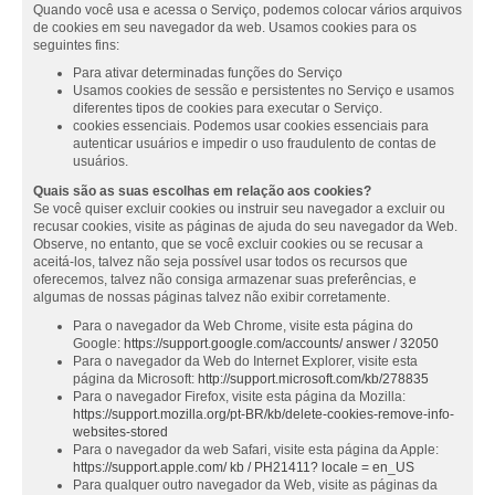
Quando você usa e acessa o Serviço, podemos colocar vários arquivos
de cookies em seu navegador da web. Usamos cookies para os
seguintes fins:
Para ativar determinadas funções do Serviço
Usamos cookies de sessão e persistentes no Serviço e usamos
diferentes tipos de cookies para executar o Serviço.
cookies essenciais. Podemos usar cookies essenciais para
autenticar usuários e impedir o uso fraudulento de contas de
usuários.
Quais são as suas escolhas em relação aos cookies?
Se você quiser excluir cookies ou instruir seu navegador a excluir ou
recusar cookies, visite as páginas de ajuda do seu navegador da Web.
Observe, no entanto, que se você excluir cookies ou se recusar a
aceitá-los, talvez não seja possível usar todos os recursos que
oferecemos, talvez não consiga armazenar suas preferências, e
algumas de nossas páginas talvez não exibir corretamente.
Para o navegador da Web Chrome, visite esta página do
Google:
https://support.google.com/accounts/ answer / 32050
Para o navegador da Web do Internet Explorer, visite esta
página da Microsoft:
http://support.microsoft.com/kb/278835
Para o navegador Firefox, visite esta página da Mozilla:
https://support.mozilla.org/pt-BR/kb/delete-cookies-remove-info-
websites-stored
Para o navegador da web Safari, visite esta página da Apple:
https://support.apple.com/ kb / PH21411? locale = en_US
Para qualquer outro navegador da Web, visite as páginas da