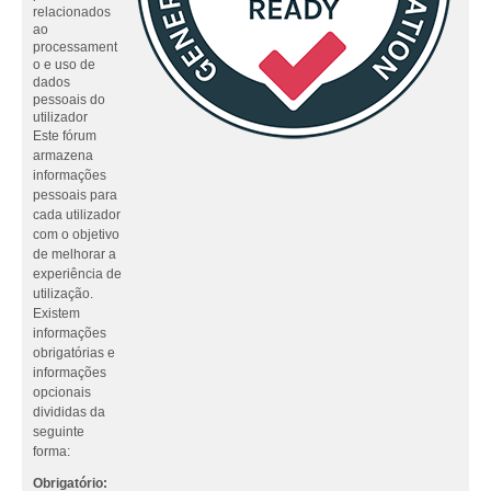
relacionados
ao
processament
o e uso de
dados
pessoais do
utilizador
Este fórum
armazena
informações
pessoais para
cada utilizador
com o objetivo
de melhorar a
experiência de
utilização.
Existem
informações
obrigatórias e
informações
opcionais
divididas da
seguinte
forma:
Obrigatório: