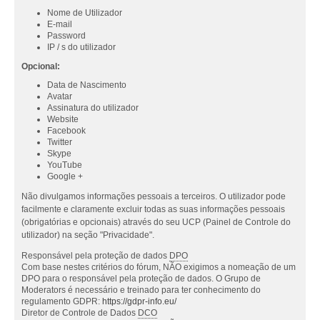
Nome de Utilizador
E-mail
Password
IP / s do utilizador
Opcional:
Data de Nascimento
Avatar
Assinatura do utilizador
Website
Facebook
Twitter
Skype
YouTube
Google +
Não divulgamos informações pessoais a terceiros. O utilizador pode
facilmente e claramente excluir todas as suas informações pessoais
(obrigatórias e opcionais) através do seu UCP (Painel de Controle do
utilizador) na seção "Privacidade".
Responsável pela proteção de dados
DPO
Com base nestes critérios do fórum, NÃO exigimos a nomeação de um
DPO para o responsável pela proteção de dados. O Grupo de
Moderators é necessário e treinado para ter conhecimento do
regulamento GDPR:
https://gdpr-info.eu/
Diretor de Controle de Dados
DCO