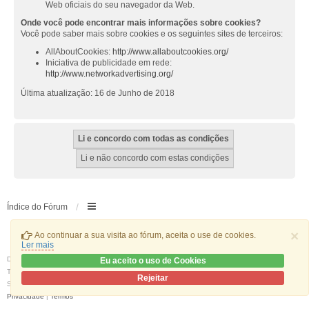
Web oficiais do seu navegador da Web.
Onde você pode encontrar mais informações sobre cookies?
Você pode saber mais sobre cookies e os seguintes sites de terceiros:
AllAboutCookies:
http://www.allaboutcookies.org/
Iniciativa de publicidade em rede:
http://www.networkadvertising.org/
Última atualização: 16 de Junho de 2018
Índice do Fórum
×
Ao continuar a sua visita ao fórum, aceita o use de cookies.
Ler mais
Desenvolvido por
phpBB
® Forum Software © phpBB Limited
Eu aceito o uso de Cookies
Traduzido por:
phpBB Portugal
Rejeitar
Style
we_universal
created by INVENTEA & v12mike
Privacidade
|
Termos