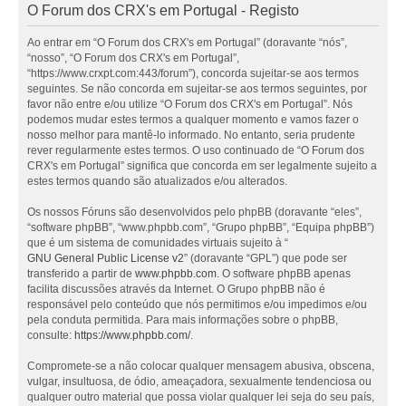
O Forum dos CRX's em Portugal - Registo
Ao entrar em “O Forum dos CRX's em Portugal” (doravante “nós”,
“nosso”, “O Forum dos CRX's em Portugal”,
“https://www.crxpt.com:443/forum”), concorda sujeitar-se aos termos
seguintes. Se não concorda em sujeitar-se aos termos seguintes, por
favor não entre e/ou utilize “O Forum dos CRX's em Portugal”. Nós
podemos mudar estes termos a qualquer momento e vamos fazer o
nosso melhor para mantê-lo informado. No entanto, seria prudente
rever regularmente estes termos. O uso continuado de “O Forum dos
CRX's em Portugal” significa que concorda em ser legalmente sujeito a
estes termos quando são atualizados e/ou alterados.
Os nossos Fóruns são desenvolvidos pelo phpBB (doravante “eles”,
“software phpBB”, “www.phpbb.com”, “Grupo phpBB”, “Equipa phpBB”)
que é um sistema de comunidades virtuais sujeito à “
GNU General Public License v2
” (doravante “GPL”) que pode ser
transferido a partir de
www.phpbb.com
. O software phpBB apenas
facilita discussões através da Internet. O Grupo phpBB não é
responsável pelo conteúdo que nós permitimos e/ou impedimos e/ou
pela conduta permitida. Para mais informações sobre o phpBB,
consulte:
https://www.phpbb.com/
.
Compromete-se a não colocar qualquer mensagem abusiva, obscena,
vulgar, insultuosa, de ódio, ameaçadora, sexualmente tendenciosa ou
qualquer outro material que possa violar qualquer lei seja do seu país,