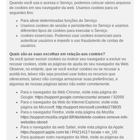
Quando você usa e acessa o Serviço, podemos colocar vários arquivos
de cookies em seu navegador da web. Usamos cookies para os
seguintes fins:
Para ativar determinadas funções do Serviço
Usamos cookies de sessão e persistentes no Serviço e usamos
diferentes tipos de cookies para executar o Serviço.
cookies essenciais. Podemos usar cookies essenciais para
autenticar usuários e impedir o uso fraudulento de contas de
usuários.
Quais são as suas escolhas em relação aos cookies?
Se você quiser excluir cookies ou instruir seu navegador a excluir ou
recusar cookies, visite as páginas de ajuda do seu navegador da Web.
Observe, no entanto, que se você excluir cookies ou se recusar a
aceitá-los, talvez não seja possível usar todos os recursos que
oferecemos, talvez não consiga armazenar suas preferências, e
algumas de nossas páginas talvez não exibir corretamente.
Para o navegador da Web Chrome, visite esta página do
Google:
https://support.google.com/accounts/ answer / 32050
Para o navegador da Web do Internet Explorer, visite esta
página da Microsoft:
http://support.microsoft.com/kb/278835
Para o navegador Firefox, visite esta página da Mozilla:
https://support.mozilla.org/pt-BR/kb/delete-cookies-remove-info-
websites-stored
Para o navegador da web Safari, visite esta página da Apple:
https://support.apple.com/ kb / PH21411? locale = en_US
Para qualquer outro navegador da Web, visite as páginas da