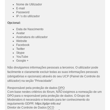
Nome de Utilizador
E-mail
Password
IP / s do utilizador
Opcional:
Data de Nascimento
Avatar
Assinatura do utilizador
Website
Facebook
Twitter
Skype
YouTube
Google +
Não divulgamos informações pessoais a terceiros. O utilizador pode
facilmente e claramente excluir todas as suas informações pessoais
(obrigatórias e opcionais) através do seu UCP (Painel de Controle do
utilizador) na seção "Privacidade".
Responsável pela proteção de dados
DPO
Com base nestes critérios do fórum, NÃO exigimos a nomeação de um
DPO para o responsável pela proteção de dados. O Grupo de
Moderators é necessário e treinado para ter conhecimento do
regulamento GDPR:
https://gdpr-info.eu/
Diretor de Controle de Dados
DCO