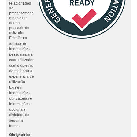
relacionados
ao
processament
o e uso de
dados
pessoais do
utilizador
Este fórum
armazena
informações
pessoais para
cada utilizador
com o objetivo
de melhorar a
experiência de
utilização.
Existem
informações
obrigatórias e
informações
opcionais
divididas da
seguinte
forma:
Obrigatório: